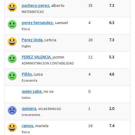
pacheco perez
, alberto
35
7.3
MATEMATICAS
perez hernandez
, samuel
4
6.3
fisica
Perez Unda
, Leticia
20
7.3
Ingles
PEREZ VALENCIA
, jazmin
12
5.3
ADMINISTRACION CONTABILIDAD
Piñón
, Luisa
4
4.8
Economía
quien sabe
, no se
0
todas
quisiera
, sicastenicos
1
2.0
irreverentes
ramos
, mariela
16
7.4
fisica