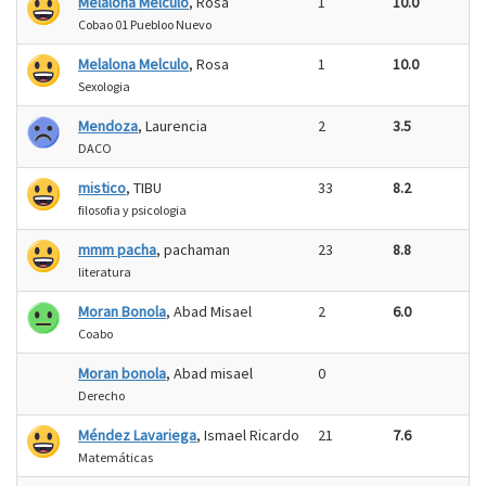
Melalona Melculo
, Rosa
1
10.0
Cobao 01 Puebloo Nuevo
Melalona Melculo
, Rosa
1
10.0
Sexologia
Mendoza
, Laurencia
2
3.5
DACO
mistico
, TIBU
33
8.2
filosofia y psicologia
mmm pacha
, pachaman
23
8.8
literatura
Moran Bonola
, Abad Misael
2
6.0
Coabo
Moran bonola
, Abad misael
0
Derecho
Méndez Lavariega
, Ismael Ricardo
21
7.6
Matemáticas