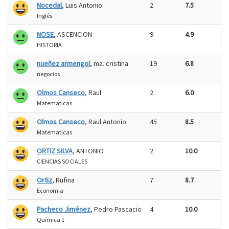
Nocedal
, Luis Antonio
2
7.5
Inglés
NOSE
, ASCENCION
9
4.9
HISTORIA
nueñez armengol
, ma. cristina
19
6.8
negocios
Olmos Canseco
, Raul
2
6.0
Matematicas
Olmos Canseco
, Raul Antonio
45
8.5
Matematicas
ORTIZ SILVA
, ANTONIO
2
10.0
CIENCIAS SOCIALES
Ortiz
, Rufina
7
8.7
Economia
Pacheco Jiménez
, Pedro Pascacio
4
10.0
Química 1