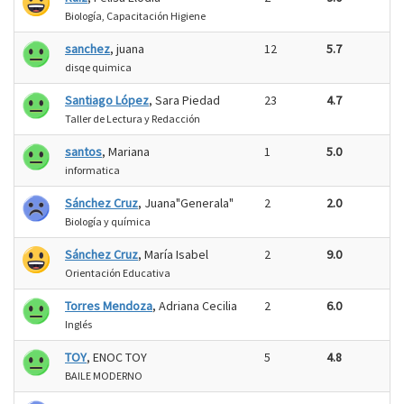
Biología, Capacitación Higiene
sanchez
, juana
12
5.7
disqe quimica
Santiago López
, Sara Piedad
23
4.7
Taller de Lectura y Redacción
santos
, Mariana
1
5.0
informatica
Sánchez Cruz
, Juana"Generala"
2
2.0
Biología y química
Sánchez Cruz
, María Isabel
2
9.0
Orientación Educativa
Torres Mendoza
, Adriana Cecilia
2
6.0
Inglés
TOY
, ENOC TOY
5
4.8
BAILE MODERNO