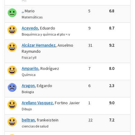
.
, Mario
5
6.8
Matemáticas
Acevedo
, Eduardo
9
8.7
Bioquímica y química el pto >:v
Alcázar Hernandez
, Anselmo
31
9.2
Raymundo
Fisica I yII
Amparito
, Rodríguez
7
8.0
Química
Aragon
, Edgardo
6
2.3
Biologia
Arellano Vasquez
, Fortino Javier
1
9.0
Dibujo
beltran
, frankeistein
22
7.2
ciencias de salud