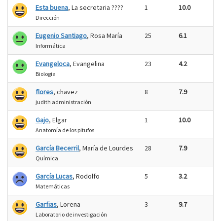
Esta buena
, La secretaria ????
1
10.0
Dirección
Eugenio Santiago
, Rosa María
25
6.1
Informática
Evangeloca
, Evangelina
23
4.2
Biologia
flores
, chavez
8
7.9
judith administraciòn
Gajo
, Elgar
1
10.0
Anatomía de los pitufos
García Becerril
, María de Lourdes
28
7.9
Química
García Lucas
, Rodolfo
5
3.2
Matemáticas
Garfias
, Lorena
3
9.7
Laboratorio de investigación