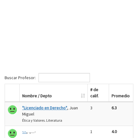
Buscar Profesor:
# de
Nombre / Depto
calif.
Promedio
"Licenciado en Derecho"
, Juan
3
6.3
Miguel
Ética y Valores. Literatura
-.-.
, .,....-
1
4.0
.-...