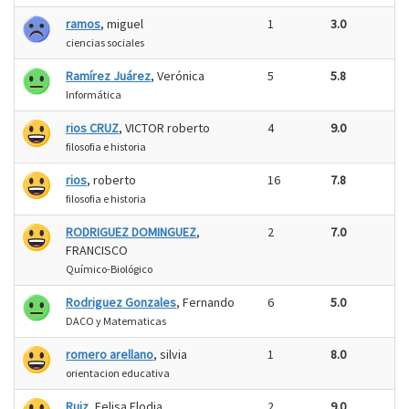
ramos
, miguel
1
3.0
ciencias sociales
Ramírez Juárez
, Verónica
5
5.8
Informática
rios CRUZ
, VICTOR roberto
4
9.0
filosofia e historia
rios
, roberto
16
7.8
filosofia e historia
RODRIGUEZ DOMINGUEZ
,
2
7.0
FRANCISCO
Químico-Biológico
Rodriguez Gonzales
, Fernando
6
5.0
DACO y Matematicas
romero arellano
, silvia
1
8.0
orientacion educativa
Ruiz
, Felisa Elodia
2
9.0