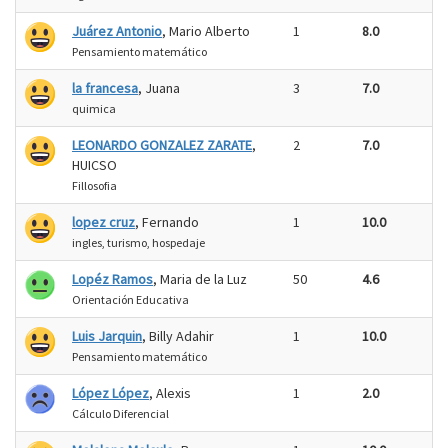
Juárez Antonio
, Mario Alberto
1
8.0
Pensamiento matemático
la francesa
, Juana
3
7.0
quimica
LEONARDO GONZALEZ ZARATE
,
2
7.0
HUICSO
Fillosofia
lopez cruz
, Fernando
1
10.0
ingles, turismo, hospedaje
Lopéz Ramos
, Maria de la Luz
50
4.6
Orientación Educativa
Luis Jarquin
, Billy Adahir
1
10.0
Pensamiento matemático
López López
, Alexis
1
2.0
Cálculo Diferencial