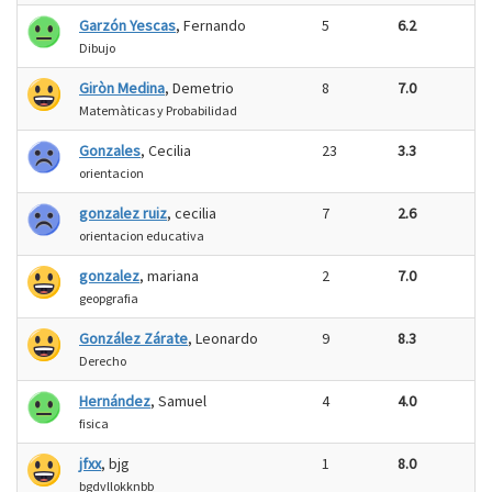
Garzón Yescas
, Fernando
5
6.2
Dibujo
Giròn Medina
, Demetrio
8
7.0
Matemàticas y Probabilidad
Gonzales
, Cecilia
23
3.3
orientacion
gonzalez ruiz
, cecilia
7
2.6
orientacion educativa
gonzalez
, mariana
2
7.0
geopgrafia
González Zárate
, Leonardo
9
8.3
Derecho
Hernández
, Samuel
4
4.0
fisica
jfxx
, bjg
1
8.0
bgdvllokknbb