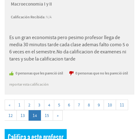
Macroeconomia I y II
Calificación Recibida:
N/A
Es un gran economista pero pesimo profesor llega de
media 30 minutos tarde cada clase ademas falto como 5 o
6 veces en el semestre.No da calificacion de examenes ni
tares y sube la calificacion tarde
0
personas
que les pareció útil
0
personas
que no les pareció útil
reportar esta calificación
«
1
2
3
4
5
6
7
8
9
10
11
12
13
14
15
»
Califica a este profesor