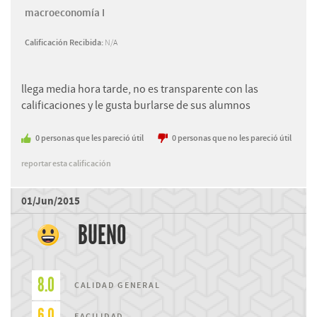
macroeconomía I
Calificación Recibida:
N/A
llega media hora tarde, no es transparente con las
calificaciones y le gusta burlarse de sus alumnos
0
personas
que les pareció útil
0
personas
que no les pareció útil
reportar esta calificación
01/Jun/2015
BUENO
8.0
CALIDAD GENERAL
6.0
FACILIDAD