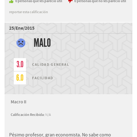
0
personas
que les pareció útil
0
personas
que no les pareció útil
reportar esta calificación
25/Ene/2015
MALO
3.0
CALIDAD GENERAL
6.0
FACILIDAD
Macro II
Calificación Recibida:
N/A
Pésimo profesor, gran economista. No sabe como