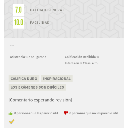
7.0
CALIDAD GENERAL
10.0
FACILIDAD
---
Asistencia:
No obligatoria
Calificación Recibida:
8
Interés en la Clase:
Alto
CALIFICA DURO
INSPIRACIONAL
LOS EXÁMENES SON DIFÍCILES
[Comentario esperando revisión]
0
personas
que les pareció útil
0
personas
que no les pareció útil