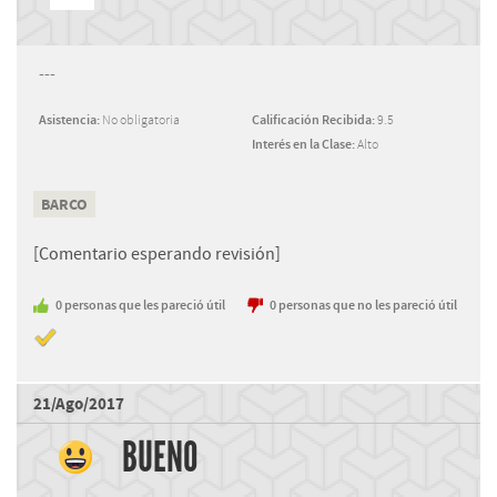
---
Asistencia:
No obligatoria
Calificación Recibida:
9.5
Interés en la Clase:
Alto
BARCO
[Comentario esperando revisión]
0
personas
que les pareció útil
0
personas
que no les pareció útil
21/Ago/2017
BUENO