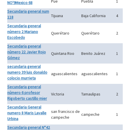
Pue
Puebla
1
NO'9Mexico 68
Secundaria general num
Tijuana
Baja California
4
118
Secundaria general
número 2 Mariano
Querétaro
Querétaro
2
Escobedo
Secundaria general
número 22 Javier Rojo
Quintana Roo
Benito Juárez
1
Gómez
secundaria general
numero 39 luis donaldo
aguascalientes
aguascalientes
1
colocio murrieta
Secundaria general
número 6 profesor
Victoria
Tamaulipas
2
Rigoberto castillo mier
Secundaria General
san francisco de
numero 8 Maris Lavalle
campeche
1
campeche
Urbina
Secundaria general N°42