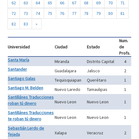
62
63
64
65
66
67
68
69
70
71
72
73
74
75
76
77
78
79
80
81
82
83
»
Num.
Universidad
Ciudad
Estado
de
Profs.
Santa María
Miranda
Distrito Capital
4
Santander
Guadalajara
Jalisco
2
Santiago Galas
Tequisquiapan
Querétaro
1
Santiago M. Belden
Nuevo Laredo
Tamaulipas
1
Santillánes Traducciones
Nuevo Leon
Nuevo Leon
1
roban tú dinero
Santillánes Traducciones
Nuevo Leon
Nuevo Leon
1
te roban tú dinero
Sebastián Lerdo de
Xalapa
Veracruz
2
Tejada