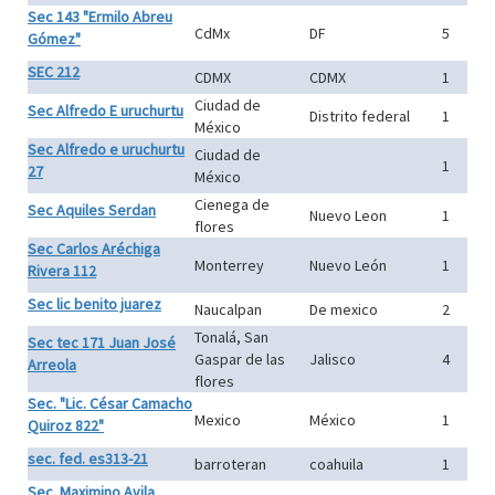
Sec 143 "Ermilo Abreu
CdMx
DF
5
Gómez"
SEC 212
CDMX
CDMX
1
Ciudad de
Sec Alfredo E uruchurtu
Distrito federal
1
México
Sec Alfredo e uruchurtu
Ciudad de
1
27
México
Cienega de
Sec Aquiles Serdan
Nuevo Leon
1
flores
Sec Carlos Aréchiga
Monterrey
Nuevo León
1
Rivera 112
Sec lic benito juarez
Naucalpan
De mexico
2
Tonalá, San
Sec tec 171 Juan José
Gaspar de las
Jalisco
4
Arreola
flores
Sec. "Lic. César Camacho
Mexico
México
1
Quiroz 822"
sec. fed. es313-21
barroteran
coahuila
1
Sec. Maximino Avila