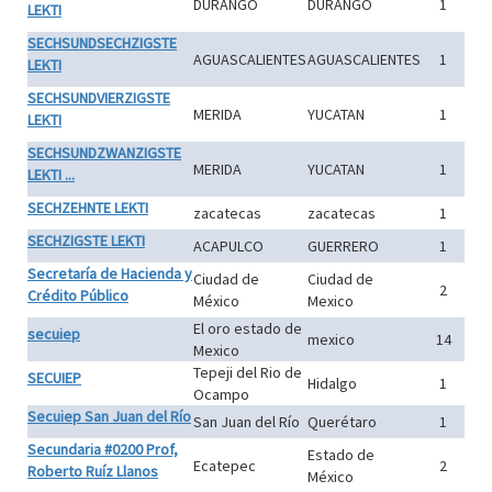
DURANGO
DURANGO
1
LEKTI
SECHSUNDSECHZIGSTE
AGUASCALIENTES
AGUASCALIENTES
1
LEKTI
SECHSUNDVIERZIGSTE
MERIDA
YUCATAN
1
LEKTI
SECHSUNDZWANZIGSTE
MERIDA
YUCATAN
1
LEKTI ...
SECHZEHNTE LEKTI
zacatecas
zacatecas
1
SECHZIGSTE LEKTI
ACAPULCO
GUERRERO
1
Secretaría de Hacienda y
Ciudad de
Ciudad de
2
Crédito Público
México
Mexico
El oro estado de
secuiep
mexico
14
Mexico
Tepeji del Rio de
SECUIEP
Hidalgo
1
Ocampo
Secuiep San Juan del Río
San Juan del Río
Querétaro
1
Secundaria #0200 Prof,
Estado de
Ecatepec
2
Roberto Ruíz Llanos
México