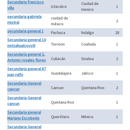
Secundaria francisco
Ciudad de
Iztacalco
1
villa
mexico
secundaria gabriela
ciudad de
2
mistral
méxico
secundaria general 1
Pachuca
hidalgo
28
Secundaria general 10
Torreon
Coahuila
1
netzahualcoyotl
Secundaria general 2,
Culiacán
Sinaloa
2
Antonio rosales flores
Secundaria general 87
Guadalajara
Jalisco
1
juan rulfo
Secundaria General
Cancun
Quintana Roo
2
cancun
Secundaria General
Quintana Roo
1
cancun
Secundaria general
Querétaro
México
1
Mariano Escobedo
Secundaria General