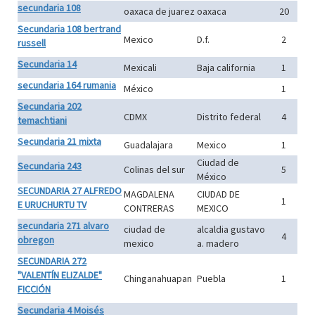
secundaria 108
oaxaca de juarez
oaxaca
20
Secundaria 108 bertrand
Mexico
D.f.
2
russell
Secundaria 14
Mexicali
Baja california
1
secundaria 164 rumania
México
1
Secundaria 202
CDMX
Distrito federal
4
temachtiani
Secundaria 21 mixta
Guadalajara
Mexico
1
Ciudad de
Secundaria 243
Colinas del sur
5
México
SECUNDARIA 27 ALFREDO
MAGDALENA
CIUDAD DE
1
E URUCHURTU TV
CONTRERAS
MEXICO
secundaria 271 alvaro
ciudad de
alcaldia gustavo
4
obregon
mexico
a. madero
SECUNDARIA 272
"VALENTÍN ELIZALDE"
Chinganahuapan
Puebla
1
FICCIÓN
Secundaria 4 Moisés