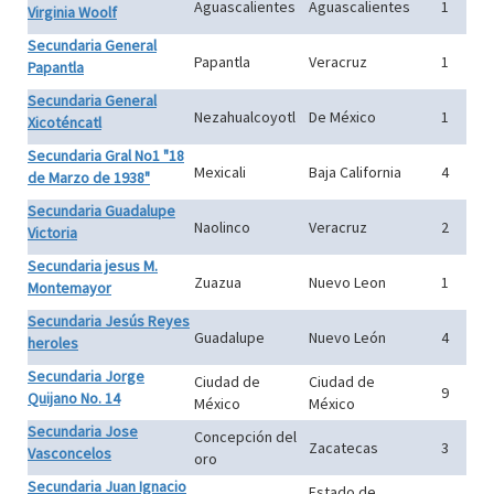
Aguascalientes
Aguascalientes
1
Virginia Woolf
Secundaria General
Papantla
Veracruz
1
Papantla
Secundaria General
Nezahualcoyotl
De México
1
Xicoténcatl
Secundaria Gral No1 "18
Mexicali
Baja California
4
de Marzo de 1938"
Secundaria Guadalupe
Naolinco
Veracruz
2
Victoria
Secundaria jesus M.
Zuazua
Nuevo Leon
1
Montemayor
Secundaria Jesús Reyes
Guadalupe
Nuevo León
4
heroles
Secundaria Jorge
Ciudad de
Ciudad de
9
Quijano No. 14
México
México
Secundaria Jose
Concepción del
Zacatecas
3
Vasconcelos
oro
Secundaria Juan Ignacio
Estado de