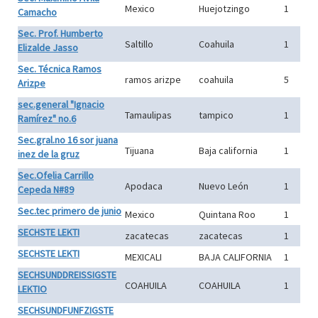
Mexico
Huejotzingo
1
Camacho
Sec. Prof. Humberto
Saltillo
Coahuila
1
Elizalde Jasso
Sec. Técnica Ramos
ramos arizpe
coahuila
5
Arizpe
sec.general "Ignacio
Tamaulipas
tampico
1
Ramírez" no.6
Sec.gral.no 16 sor juana
Tijuana
Baja california
1
inez de la gruz
Sec.Ofelia Carrillo
Apodaca
Nuevo León
1
Cepeda N#89
Sec.tec primero de junio
Mexico
Quintana Roo
1
SECHSTE LEKTI
zacatecas
zacatecas
1
SECHSTE LEKTI
MEXICALI
BAJA CALIFORNIA
1
SECHSUNDDREISSIGSTE
COAHUILA
COAHUILA
1
LEKTIO
SECHSUNDFUNFZIGSTE