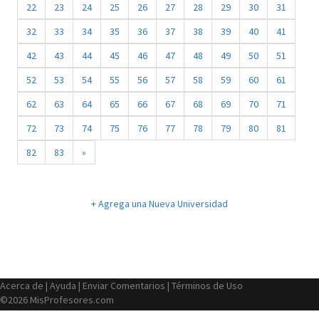
22
23
24
25
26
27
28
29
30
31
32
33
34
35
36
37
38
39
40
41
42
43
44
45
46
47
48
49
50
51
52
53
54
55
56
57
58
59
60
61
62
63
64
65
66
67
68
69
70
71
72
73
74
75
76
77
78
79
80
81
82
83
»
+ Agrega una Nueva Universidad
Acerca de
|
Ayuda
|
Enviar Comentarios
|
Términos de Uso
©2026 MisProfesores.com