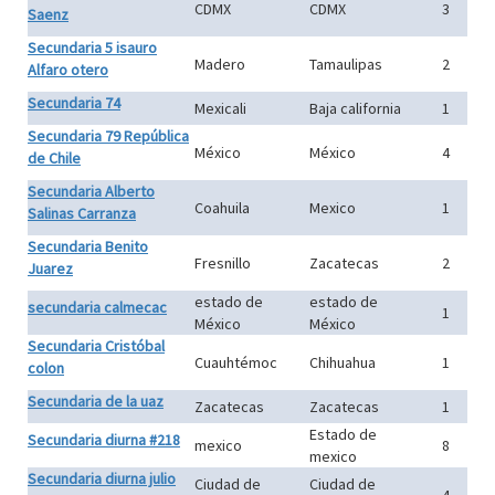
CDMX
CDMX
3
Saenz
Secundaria 5 isauro
Madero
Tamaulipas
2
Alfaro otero
Secundaria 74
Mexicali
Baja california
1
Secundaria 79 República
México
México
4
de Chile
Secundaria Alberto
Coahuila
Mexico
1
Salinas Carranza
Secundaria Benito
Fresnillo
Zacatecas
2
Juarez
estado de
estado de
secundaria calmecac
1
México
México
Secundaria Cristóbal
Cuauhtémoc
Chihuahua
1
colon
Secundaria de la uaz
Zacatecas
Zacatecas
1
Estado de
Secundaria diurna #218
mexico
8
mexico
Secundaria diurna julio
Ciudad de
Ciudad de