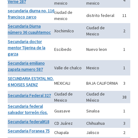
4
Verne 287
mexico
mexico
secundaria diurna no. 116
ciudad de
distrito federal
11
francisco zarco
mexico
Secundaria Diurna
Ciudad de
Xochimilco
2
número 36 cuauhtemoc
Mexico
Secundaria doctor
mentor Tijerina de la
Escibedo
Nuevo leon
1
garza
Secundaria emiliano
Valle de chalco
Mexico
1
zapata numero 587
SECUNDARIA ESTATAL NO.
MEXICALI
BAJA CALIFORNIA
3
6 MOISES SAENZ
Ciudad de
Ciudad de
Secundaria Federal 327
38
Mexico
México
Secundaria federal
Guasave
Sinaloa
1
salvador torreón ríos.
Secundaria federal#18
CD Juárez
Chihuahua
3
Secundaria Foranea 75
Chapala
Jalisco
2