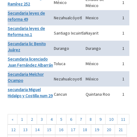
México
1
Ramírez 252
México
Secundaria leyes de
Nezahualcóyotl
Mexico
1
reforma 49
Secundaria leyes de
Santiago Ixcuintla
Nayarit
1
Reforma no.1
Secundaria lic Benito
Durango
Durango
1
Juárez
Secundaria licenciado
Toluca
México
1
Juan Fernández Albarrán
Secundaria Melchor
Nezahualcoyotl
México
1
Ocampo
secundaria Miguel
Cancun
Quintana Roo
1
Hidalgo y Costilla num 29
«
1
2
3
4
5
6
7
8
9
10
11
12
13
14
15
16
17
18
19
20
21