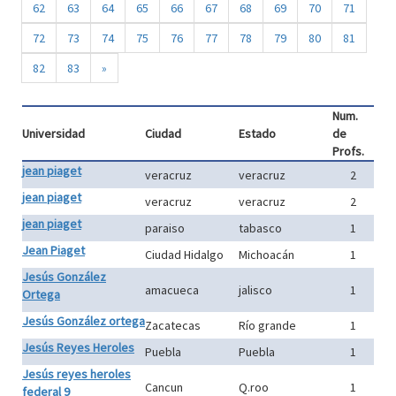
62
63
64
65
66
67
68
69
70
71
72
73
74
75
76
77
78
79
80
81
82
83
»
Num.
Universidad
Ciudad
Estado
de
Profs.
jean piaget
veracruz
veracruz
2
jean piaget
veracruz
veracruz
2
jean piaget
paraiso
tabasco
1
Jean Piaget
Ciudad Hidalgo
Michoacán
1
Jesús González
amacueca
jalisco
1
Ortega
Jesús González ortega
Zacatecas
Río grande
1
Jesús Reyes Heroles
Puebla
Puebla
1
Jesús reyes heroles
Cancun
Q.roo
1
federal 9