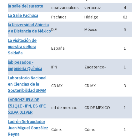
la salle del sureste
coatzacoalcos
veracruz
4
La Salle Pachuca
Pachuca
Hidalgo
62
la Universidad Abierta
D.F.
México
5
y a Distancia de México
La visitación de
nuestra señora
España
1
Saldaña
lab pesados -
IPN
Zacatenco-
1
ingeniería Química
Laboratorio Nacional
en Ciencias de la
CD MX
CD MX
3
Sostenibilidad UNAM
LADR0NZUELA DE
E51Q1E - IPN, ES 6PE
cd de mexico.
CD DE MEXICO
1
51LVA 0L1VER
Ladrón Defraudador
Juan Miguel González
Cdmx
Cdmx
1
Reyna