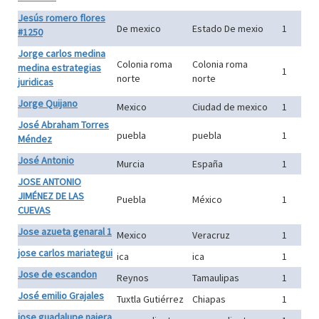
Jesús romero flores
De mexico
Estado De mexio
1
#1250
Jorge carlos medina
Colonia roma
Colonia roma
medina estrategias
1
norte
norte
juridicas
Jorge Quijano
Mexico
Ciudad de mexico
1
José Abraham Torres
puebla
puebla
1
Méndez
José Antonio
Murcia
España
1
JOSE ANTONIO
JIMÉNEZ DE LAS
Puebla
México
1
CUEVAS
Jose azueta genaral 1
Mexico
Veracruz
1
jose carlos mariategui
ica
ica
1
Jose de escandon
Reynos
Tamaulipas
1
José emilio Grajales
Tuxtla Gutiérrez
Chiapas
1
jose guadalupe najera