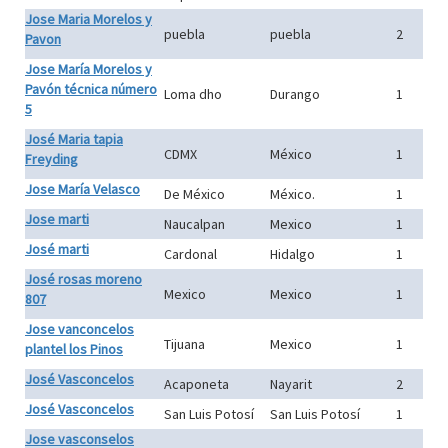
Jose Maria Morelos y
puebla
puebla
2
Pavon
Jose María Morelos y
Pavón técnica número
Loma dho
Durango
1
5
José Maria tapia
CDMX
México
1
Freyding
Jose María Velasco
De México
México.
1
Jose marti
Naucalpan
Mexico
1
José marti
Cardonal
Hidalgo
1
José rosas moreno
Mexico
Mexico
1
807
Jose vanconcelos
Tijuana
Mexico
1
plantel los Pinos
José Vasconcelos
Acaponeta
Nayarit
2
José Vasconcelos
San Luis Potosí
San Luis Potosí
1
Jose vasconselos