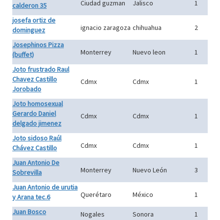
Ciudad guzman
Jalisco
1
calderon 35
josefa ortiz de
ignacio zaragoza
chihuahua
2
dominguez
Josephinos Pizza
Monterrey
Nuevo leon
1
(buffet)
Joto frustrado Raul
Chavez Castillo
Cdmx
Cdmx
1
Jorobado
Joto homosexual
Gerardo Daniel
Cdmx
Cdmx
1
delgado jimenez
Joto sidoso Raúl
Cdmx
Cdmx
1
Chávez Castillo
Juan Antonio De
Monterrey
Nuevo León
3
Sobrevilla
Juan Antonio de urutia
Querétaro
México
1
y Arana tec.6
Juan Bosco
Nogales
Sonora
1