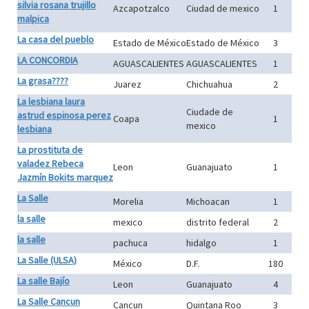
silvia rosana trujillo
Azcapotzalco
Ciudad de mexico
1
malpica
La casa del pueblo
Estado de México
Estado de México
3
LA CONCORDIA
AGUASCALIENTES
AGUASCALIENTES
1
La grasa????
Juarez
Chichuahua
2
La lesbiana laura
Ciudade de
astrud espinosa perez
Coapa
1
mexico
lesbiana
La prostituta de
valadez Rebeca
Leon
Guanajuato
1
Jazmín Bokits marquez
La Salle
Morelia
Michoacan
1
la salle
mexico
distrito federal
2
la salle
pachuca
hidalgo
1
La Salle (ULSA)
México
D.F.
180
La salle Bajío
Leon
Guanajuato
4
La Salle Cancun
Cancun
Quintana Roo
3