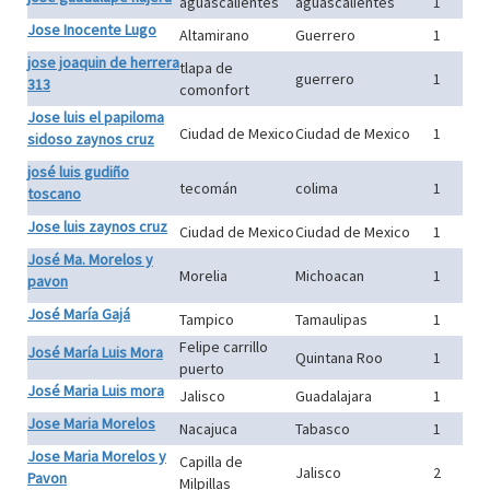
aguascalientes
aguascalientes
1
Jose Inocente Lugo
Altamirano
Guerrero
1
jose joaquin de herrera
tlapa de
guerrero
1
313
comonfort
Jose luis el papiloma
Ciudad de Mexico
Ciudad de Mexico
1
sidoso zaynos cruz
josé luis gudiño
tecomán
colima
1
toscano
Jose luis zaynos cruz
Ciudad de Mexico
Ciudad de Mexico
1
José Ma. Morelos y
Morelia
Michoacan
1
pavon
José María Gajá
Tampico
Tamaulipas
1
Felipe carrillo
José María Luis Mora
Quintana Roo
1
puerto
José Maria Luis mora
Jalisco
Guadalajara
1
Jose Maria Morelos
Nacajuca
Tabasco
1
Jose Maria Morelos y
Capilla de
Jalisco
2
Pavon
Milpillas