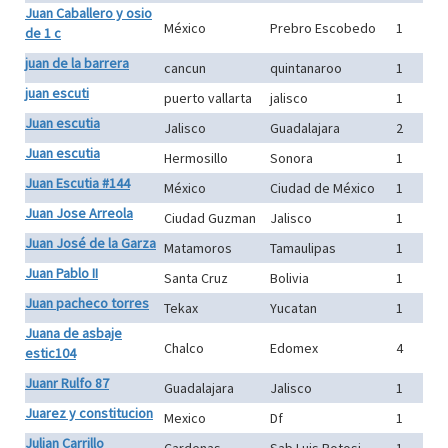
Juan Caballero y osio
México
Prebro Escobedo
1
de 1 c
juan de la barrera
cancun
quintanaroo
1
juan escuti
puerto vallarta
jalisco
1
Juan escutia
Jalisco
Guadalajara
2
Juan escutia
Hermosillo
Sonora
1
Juan Escutia #144
México
Ciudad de México
1
Juan Jose Arreola
Ciudad Guzman
Jalisco
1
Juan José de la Garza
Matamoros
Tamaulipas
1
Juan Pablo II
Santa Cruz
Bolivia
1
Juan pacheco torres
Tekax
Yucatan
1
Juana de asbaje
Chalco
Edomex
4
estic104
Juanr Rulfo 87
Guadalajara
Jalisco
1
Juarez y constitucion
Mexico
Df
1
Julian Carrillo