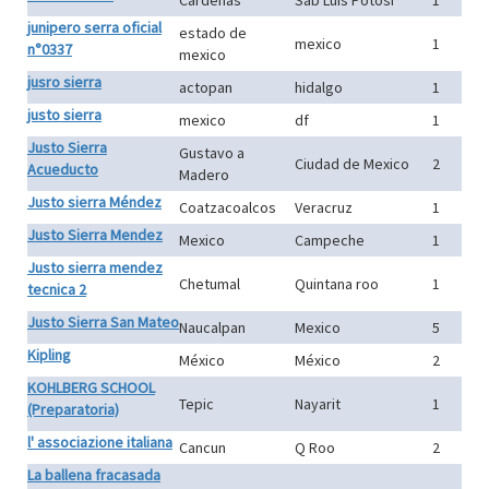
Cardenas
Sab Luis Potosi
1
junipero serra oficial
estado de
mexico
1
n°0337
mexico
jusro sierra
actopan
hidalgo
1
justo sierra
mexico
df
1
Justo Sierra
Gustavo a
Ciudad de Mexico
2
Acueducto
Madero
Justo sierra Méndez
Coatzacoalcos
Veracruz
1
Justo Sierra Mendez
Mexico
Campeche
1
Justo sierra mendez
Chetumal
Quintana roo
1
tecnica 2
Justo Sierra San Mateo
Naucalpan
Mexico
5
Kipling
México
México
2
KOHLBERG SCHOOL
Tepic
Nayarit
1
(Preparatoria)
l' associazione italiana
Cancun
Q Roo
2
La ballena fracasada