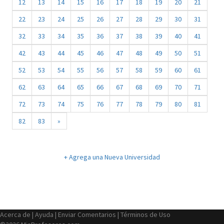
12
13
14
15
16
17
18
19
20
21
22
23
24
25
26
27
28
29
30
31
32
33
34
35
36
37
38
39
40
41
42
43
44
45
46
47
48
49
50
51
52
53
54
55
56
57
58
59
60
61
62
63
64
65
66
67
68
69
70
71
72
73
74
75
76
77
78
79
80
81
82
83
»
+ Agrega una Nueva Universidad
Acerca de
|
Ayuda
|
Enviar Comentarios
|
Términos de Uso