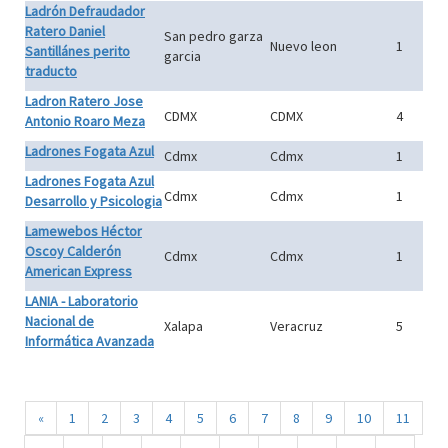
Ladrón Defraudador
Ratero Daniel
San pedro garza
Nuevo leon
1
Santillánes perito
garcia
traducto
Ladron Ratero Jose
CDMX
CDMX
4
Antonio Roaro Meza
Ladrones Fogata Azul
Cdmx
Cdmx
1
Ladrones Fogata Azul
Cdmx
Cdmx
1
Desarrollo y Psicologia
Lamewebos Héctor
Oscoy Calderón
Cdmx
Cdmx
1
American Express
LANIA - Laboratorio
Nacional de
Xalapa
Veracruz
5
Informática Avanzada
«
1
2
3
4
5
6
7
8
9
10
11