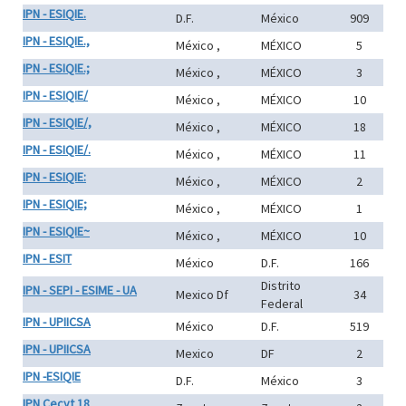
IPN - ESIQIE.
D.F.
México
909
IPN - ESIQIE.,
México ,
MÉXICO
5
IPN - ESIQIE.;
México ,
MÉXICO
3
IPN - ESIQIE/
México ,
MÉXICO
10
IPN - ESIQIE/,
México ,
MÉXICO
18
IPN - ESIQIE/.
México ,
MÉXICO
11
IPN - ESIQIE:
México ,
MÉXICO
2
IPN - ESIQIE;
México ,
MÉXICO
1
IPN - ESIQIE~
México ,
MÉXICO
10
IPN - ESIT
México
D.F.
166
Distrito
IPN - SEPI - ESIME - UA
Mexico Df
34
Federal
IPN - UPIICSA
México
D.F.
519
IPN - UPIICSA
Mexico
DF
2
IPN -ESIQIE
D.F.
México
3
IPN Cecyt 18