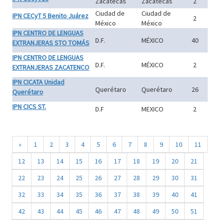
Zacatecas
Zacatecas
2
Ciudad de
Ciudad de
IPN CECyT 5 Benito Juárez
2
México
México
IPN CENTRO DE LENGUAS
D.F.
MÉXICO
40
EXTRANJERAS STO TOMÁS
IPN CENTRO DE LENGUAS
D.F.
MÉXICO
2
EXTRANJERAS ZACATENCO
IPN CICATA Unidad
Querétaro
Querétaro
26
Querétaro
IPN CICS ST.
D.F
MEXICO
2
«
1
2
3
4
5
6
7
8
9
10
11
12
13
14
15
16
17
18
19
20
21
22
23
24
25
26
27
28
29
30
31
32
33
34
35
36
37
38
39
40
41
42
43
44
45
46
47
48
49
50
51