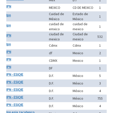
Mex
D.f
1
IPN
MEXICO
CD DE MEXICO
1
Cuidad de
Estado de
Ipn
1
México
México
cuidad de
cuidad de
ipn
1
emxico
mexico
ciudad de
Ciudad de
IPN
532
mexico
mexico
Ipn
Cdmx
Cdmx
1
IPN
df
Mexico
2
IPN
CDMX
Mexico
1
IPN
DF
1
IPN - ESIQIE
D.F.
México
5
IPN - ESIQIE
D.F.
México
3
IPN - ESIQIE
D.F.
México
4
IPN - ESIQIE
D.F.
México
755
IPN - ESIQIE
D.F.
México
4
Ipn esia zacatenco