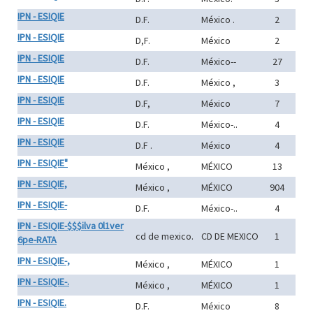
IPN - ESIQIE
D.F.
México .
2
IPN - ESIQIE
D,F.
México
2
IPN - ESIQIE
D.F.
México--
27
IPN - ESIQIE
D.F.
México ,
3
IPN - ESIQIE
D.F,
México
7
IPN - ESIQIE
D.F.
México-..
4
IPN - ESIQIE
D.F .
México
4
IPN - ESIQIE"
México ,
MÉXICO
13
IPN - ESIQIE,
México ,
MÉXICO
904
IPN - ESIQIE-
D.F.
México-..
4
IPN - ESIQIE-$$$ilva 0l1ver
cd de mexico.
CD DE MEXICO
1
6pe-RATA
IPN - ESIQIE-,
México ,
MÉXICO
1
IPN - ESIQIE-.
México ,
MÉXICO
1
IPN - ESIQIE.
D.F.
México
8