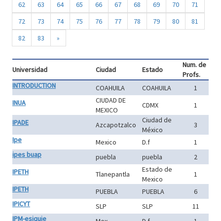
62
63
64
65
66
67
68
69
70
71
72
73
74
75
76
77
78
79
80
81
82
83
»
Num. de
Universidad
Ciudad
Estado
Profs.
INTRODUCTION
COAHUILA
COAHUILA
1
CIUDAD DE
INUA
CDMX
1
MEXICO
Ciudad de
IPADE
Azcapotzalco
3
México
Ipe
Mexico
D.f
1
ipes buap
puebla
puebla
2
Estado de
IPETH
Tlanepantla
1
Mexico
IPETH
PUEBLA
PUEBLA
6
IPICYT
SLP
SLP
11
IPM-esiquie