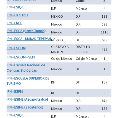
Mexico
Cdmx
5
IPN - ESIQIE
D.F.
México
4
IPN - CICS UST
MEXICO
D.F
192
IPN - ENCB
México
D.F.
575
IPN - ESCA (Santo Tomás)
México
D.F.
1116
IPN - ESCA - UNIDAD TEPEPAN
MÈXICO
DF
635
GUSTAVO A.
DISTRITO
IPN - ESCOM
495
MADERO
FEDERAL
IPN - ESCOM - SEPI
Cd de México
Cd de México
1
IPN - Escuela Nacional de
México
DF
1
Ciencias Biológicas
IPN - ESCUELA SUPERIOR DE
DF
DF
157
TURISMO
IPN - ESFM
DF
DF
9
IPN - ESIME (Azcapotzalco)
México
D.F.
671
IPN - ESIME (Zacatenco)
México
D.F.
139
IPN - ESIQIE
D.F.
México ,
4