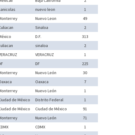
Mexicali
Baja California
2
sanicolas
nuevo leon
1
Monterrey
Nuevo Leon
49
Culiacan
Sinaloa
2
México
D.F.
313
culiacan
sinaloa
2
VERACRUZ
VERACRUZ
1
DF
DF
225
Monterrey
Nuevo León
30
Oaxaca
Oaxaca
7
Monterrey
Nuevo León
1
Ciudad de México
Distrito Federal
1
Ciudad de México
Ciudad de México
91
Monterrey
Nuevo León
71
CDMX
CDMX
1