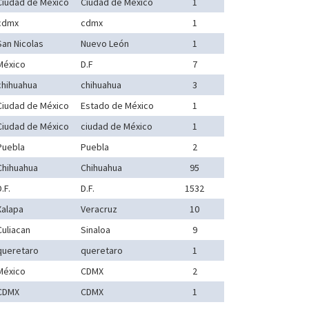
Ciudad de México
Ciudad de México
1
cdmx
cdmx
1
San Nicolas
Nuevo León
1
México
D.F
7
chihuahua
chihuahua
3
Ciudad de México
Estado de México
1
Ciudad de México
ciudad de México
1
Puebla
Puebla
2
Chihuahua
Chihuahua
95
.F.
D.F.
1532
Xalapa
Veracruz
10
Culiacan
Sinaloa
9
queretaro
queretaro
1
México
CDMX
2
CDMX
CDMX
1