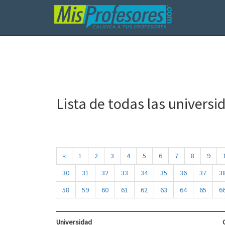
Lista de todas las universi
«
1
2
3
4
5
6
7
8
9
30
31
32
33
34
35
36
37
3
58
59
60
61
62
63
64
65
6
Universidad