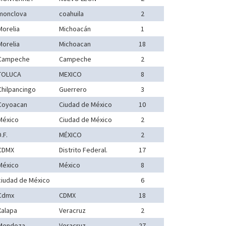
monclova
coahuila
2
Morelia
Michoacán
1
Morelia
Michoacan
18
Campeche
Campeche
2
TOLUCA
MEXICO
8
Chilpancingo
Guerrero
3
Coyoacan
Ciudad de México
10
México
Ciudad de México
2
.F.
MÉXICO
2
CDMX
Distrito Federal.
17
México
México
8
ciudad de México
6
Cdmx
CDMX
18
Xalapa
Veracruz
2
Mendoza
Veracruz
27