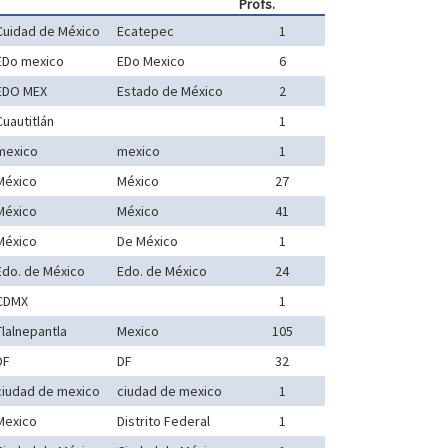
Profs.
Cuidad de México
Ecatepec
1
EDo mexico
EDo Mexico
6
EDO MEX
Estado de México
2
Cuautitlán
1
mexico
mexico
1
México
México
27
México
México
41
México
De México
1
Edo. de México
Edo. de México
24
CDMX
1
Tlalnepantla
Mexico
105
DF
DF
32
ciudad de mexico
ciudad de mexico
1
Mexico
Distrito Federal
1