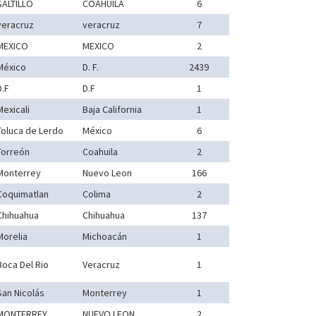
SALTILLO
COAHUILA
6
veracruz
veracruz
7
MEXICO
MEXICO
2
México
D. F.
2439
D.F
D.F
1
Mexicali
Baja California
1
Toluca de Lerdo
México
6
Torreón
Coahuila
2
Monterrey
Nuevo Leon
166
Coquimatlan
Colima
2
Chihuahua
Chihuahua
137
Morelia
Michoacán
1
Boca Del Rio
Veracruz
1
San Nicolás
Monterrey
1
MONTERREY
NUEVO LEON
2