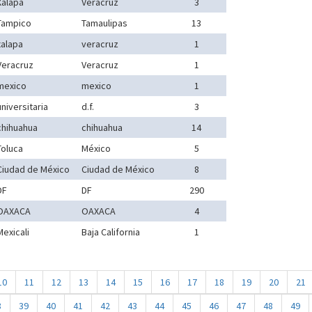
Xalapa
Veracruz
3
Tampico
Tamaulipas
13
xalapa
veracruz
1
Veracruz
Veracruz
1
mexico
mexico
1
universitaria
d.f.
3
chihuahua
chihuahua
14
Toluca
México
5
Ciudad de México
Ciudad de México
8
DF
DF
290
OAXACA
OAXACA
4
Mexicali
Baja California
1
10
11
12
13
14
15
16
17
18
19
20
21
8
39
40
41
42
43
44
45
46
47
48
49