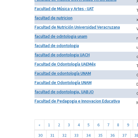
Facultad de Música y Artes - UAT
facultad de nutricion
Facultad de Nutrición Universidad Veracruzana
facultad de odntologia unam
facultad de odontologia
facultad de odontologia UACH
Facultad de Odontología UAEMéx
Facultad de odontología UNAM
Facultad de Odontología UNAM
facultad de odontologia, UABJO
Facultad de Pedagogia e Innovacion Educativa
«
1
2
3
4
5
6
7
8
9
30
31
32
33
34
35
36
37
3