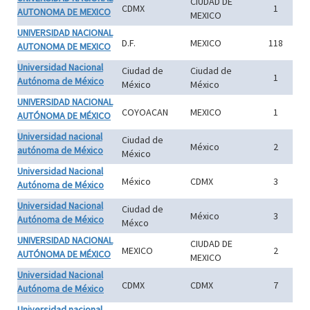
CIUDAD DE
CDMX
1
AUTONOMA DE MEXICO
MEXICO
UNIVERSIDAD NACIONAL
D.F.
MEXICO
118
AUTONOMA DE MEXICO
Universidad Nacional
Ciudad de
Ciudad de
1
Autónoma de México
México
México
UNIVERSIDAD NACIONAL
COYOACAN
MEXICO
1
AUTÓNOMA DE MÉXICO
Universidad nacional
Ciudad de
México
2
autónoma de México
México
Universidad Nacional
México
CDMX
3
Autónoma de México
Universidad Nacional
Ciudad de
México
3
Autónoma de México
Méxco
UNIVERSIDAD NACIONAL
CIUDAD DE
MEXICO
2
AUTÓNOMA DE MÉXICO
MEXICO
Universidad Nacional
CDMX
CDMX
7
Autónoma de México
Universidad nacional