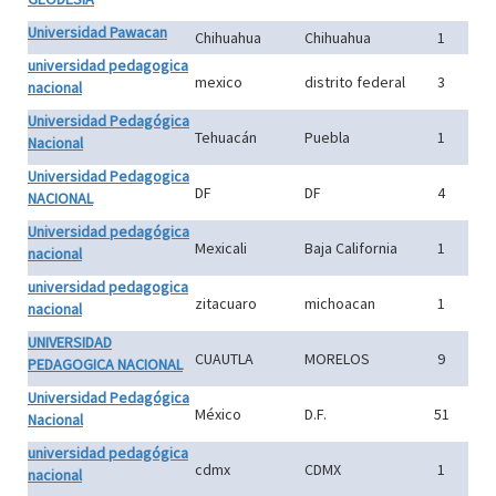
Universidad Pawacan
Chihuahua
Chihuahua
1
universidad pedagogica
mexico
distrito federal
3
nacional
Universidad Pedagógica
Tehuacán
Puebla
1
Nacional
Universidad Pedagogica
DF
DF
4
NACIONAL
Universidad pedagógica
Mexicali
Baja California
1
nacional
universidad pedagogica
zitacuaro
michoacan
1
nacional
UNIVERSIDAD
CUAUTLA
MORELOS
9
PEDAGOGICA NACIONAL
Universidad Pedagógica
México
D.F.
51
Nacional
universidad pedagógica
cdmx
CDMX
1
nacional