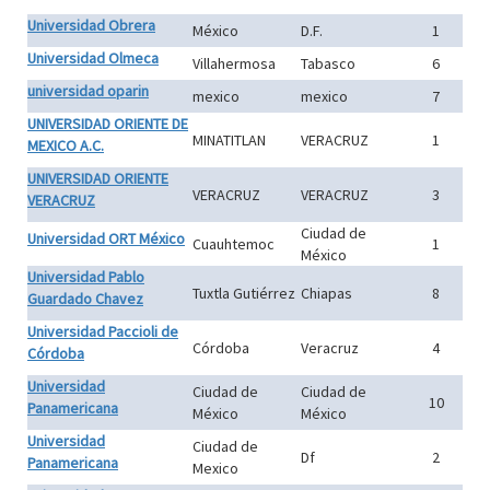
Universidad Obrera
México
D.F.
1
Universidad Olmeca
Villahermosa
Tabasco
6
universidad oparin
mexico
mexico
7
UNIVERSIDAD ORIENTE DE
MINATITLAN
VERACRUZ
1
MEXICO A.C.
UNIVERSIDAD ORIENTE
VERACRUZ
VERACRUZ
3
VERACRUZ
Ciudad de
Universidad ORT México
Cuauhtemoc
1
México
Universidad Pablo
Tuxtla Gutiérrez
Chiapas
8
Guardado Chavez
Universidad Paccioli de
Córdoba
Veracruz
4
Córdoba
Universidad
Ciudad de
Ciudad de
10
Panamericana
México
México
Universidad
Ciudad de
Df
2
Panamericana
Mexico