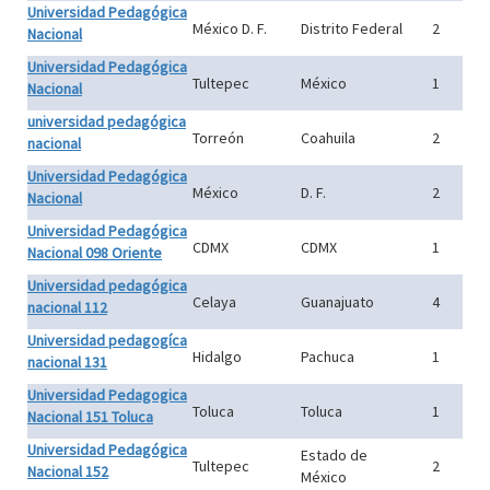
Universidad Pedagógica
México D. F.
Distrito Federal
2
Nacional
Universidad Pedagógica
Tultepec
México
1
Nacional
universidad pedagógica
Torreón
Coahuila
2
nacional
Universidad Pedagógica
México
D. F.
2
Nacional
Universidad Pedagógica
CDMX
CDMX
1
Nacional 098 Oriente
Universidad pedagógica
Celaya
Guanajuato
4
nacional 112
Universidad pedagogíca
Hidalgo
Pachuca
1
nacional 131
Universidad Pedagogica
Toluca
Toluca
1
Nacional 151 Toluca
Universidad Pedagógica
Estado de
Tultepec
2
Nacional 152
México