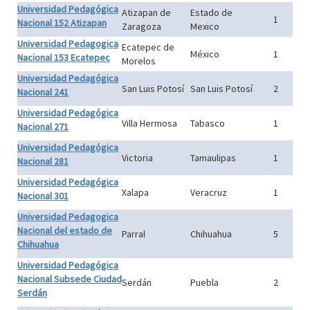
Universidad Pedagógica
Atizapan de
Estado de
1
Nacional 152 Atizapan
Zaragoza
Mexico
Universidad Pedagogica
Ecatepec de
México
1
Nacional 153 Ecatepec
Morelos
Universidad Pedagógica
San Luis Potosí
San Luis Potosí
2
Nacional 241
Universidad Pedagógica
Villa Hermosa
Tabasco
1
Nacional 271
Universidad Pedagógica
Victoria
Tamaulipas
1
Nacional 281
Universidad Pedagógica
Xalapa
Veracruz
1
Nacional 301
Universidad Pedagogica
Nacional del estado de
Parral
Chihuahua
5
Chihuahua
Universidad Pedagógica
Nacional Subsede Ciudad
Serdán
Puebla
2
Serdán