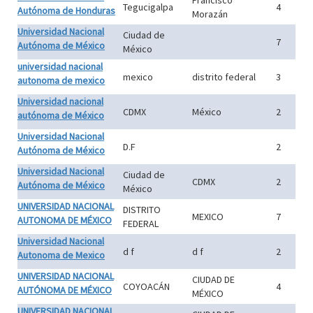
Francisco
Tegucigalpa
4
Autónoma de Honduras
Morazán
Universidad Nacional
Ciudad de
7
Autónoma de México
México
universidad nacional
mexico
distrito federal
3
autonoma de mexico
Universidad nacional
CDMX
México
2
autónoma de México
Universidad Nacional
D.F
2
Autónoma de México
Universidad Nacional
Ciudad de
CDMX
2
Autónoma de México
México
UNIVERSIDAD NACIONAL
DISTRITO
MEXICO
7
AUTONOMA DE MÉXICO
FEDERAL
Universidad Nacional
d f
d f
2
Autonoma de Mexico
UNIVERSIDAD NACIONAL
CIUDAD DE
COYOACÁN
4
AUTÓNOMA DE MÉXICO
MÉXICO
UNIVERSIDAD NACIONAL