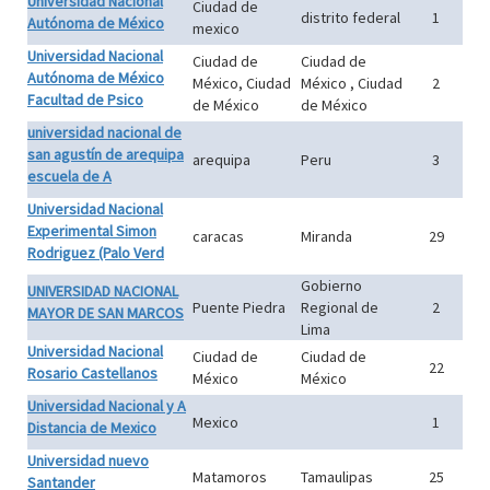
Universidad Nacional
Ciudad de
distrito federal
1
Autónoma de México
mexico
Universidad Nacional
Ciudad de
Ciudad de
Autónoma de México
México, Ciudad
México , Ciudad
2
Facultad de Psico
de México
de México
universidad nacional de
san agustín de arequipa
arequipa
Peru
3
escuela de A
Universidad Nacional
Experimental Simon
caracas
Miranda
29
Rodriguez (Palo Verd
Gobierno
UNIVERSIDAD NACIONAL
Puente Piedra
Regional de
2
MAYOR DE SAN MARCOS
Lima
Universidad Nacional
Ciudad de
Ciudad de
22
Rosario Castellanos
México
México
Universidad Nacional y A
Mexico
1
Distancia de Mexico
Universidad nuevo
Matamoros
Tamaulipas
25
Santander