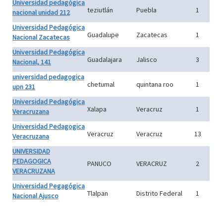
Universidad pedagógica
teziutlán
Puebla
1
nacional unidad 212
Universidad Pedagógica
Guadalupe
Zacatecas
1
Nacional Zacatecas
Universidad Pedagógica
Guadalajara
Jalisco
3
Nacional, 141
universidad pedagogica
chetumal
quintana roo
1
upn 231
Universidad Pedagógica
Xalapa
Veracruz
1
Veracruzana
Universidad Pedagogica
Veracruz
Veracruz
13
Veracruzana
UNIVERSIDAD
PEDAGOGICA
PANUCO
VERACRUZ
2
VERACRUZANA
Universidad Pegagógica
Tlalpan
Distrito Federal
1
Nacional Ajusco