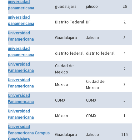
universidad
guadalajara
jalisco
26
panamericana
universidad
Distrito Federal
DF
2
panamericana
Universidad
Guadalajara
Jalisco
3
Panamericana
universidad
distrito federal
distrito federal
4
panamericana
Universidad
Ciudad de
2
Panamericana
Mexico
Universidad
Ciudad de
Mexico
8
Panamericana
Mexico
Universidad
CDMX
CDMX
5
Panamericana
Universidad
México
CDMX
1
Panamericana
Universidad
Panamericana Campus
Guadalajara
Jalisco
115
Guadalajara