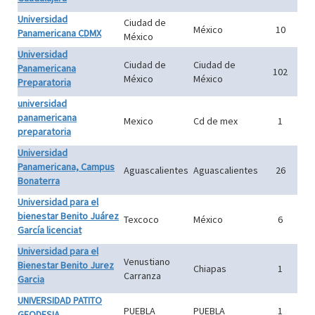
Universidad
Ciudad de
México
10
Panamericana CDMX
México
Universidad
Ciudad de
Ciudad de
Panamericana
102
México
México
Preparatoria
universidad
panamericana
Mexico
Cd de mex
1
preparatoria
Universidad
Panamericana, Campus
Aguascalientes
Aguascalientes
26
Bonaterra
Universidad para el
bienestar Benito Juárez
Texcoco
México
6
García licenciat
Universidad para el
Venustiano
Bienestar Benito Jurez
Chiapas
1
Carranza
Garcia
UNIVERSIDAD PATITO
PUEBLA
PUEBLA
1
GEODESIA