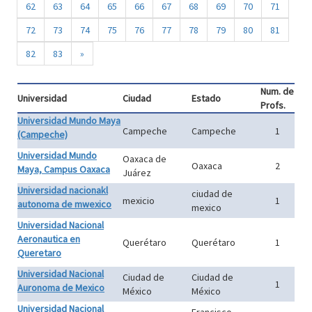
62
63
64
65
66
67
68
69
70
71
72
73
74
75
76
77
78
79
80
81
82
83
»
Num. de
Universidad
Ciudad
Estado
Profs.
Universidad Mundo Maya
Campeche
Campeche
1
(Campeche)
Universidad Mundo
Oaxaca de
Oaxaca
2
Maya, Campus Oaxaca
Juárez
Universidad nacionakl
ciudad de
mexicio
1
autonoma de mwexico
mexico
Universidad Nacional
Aeronautica en
Querétaro
Querétaro
1
Queretaro
Universidad Nacional
Ciudad de
Ciudad de
1
Auronoma de Mexico
México
México
Universidad Nacional