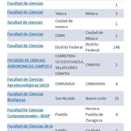
Facultad de ciencias
1
Facultad de Ciencias
Toluca
México
3
Ciudad de
facultad de ciencias
1
mexico
Ciudad de
Facultad de Ciencias
CDMX
1
México
Distrito
Facultad de Ciencias
Distrito Federal
146
Federal
CARRETERA
FACULTAD DE CIENCIAS
OCOZOCUALTLA,
CHIAPAS
2
AGRONOMICAS CAMPUS V
VILLAFLORES
CHIAPAS
Facultad de Ciencias
CHIHUAHUA
CHIHUAHUA
4
Agrotecnológicas UACH
Facultad de Ciencias
San Nicolás
Nuevo León
23
Biológicas
Heroica
Facultad De Ciencias
Puebla
Puebla de
4
Computacionales - BUAP
Zaragoza
Facultad de Ciencias de la
Saltillo
Coahuila
2