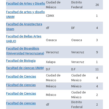
Ciudad de
Distrito
Facultad de Artes y Diseño
26
México
Federal
Facultad de artes y diseño
CDMX
1
UNAM
Facultad de Aruiqtectura
df
DF
4
Unam
Facultad de Bellas Artes
Oaxaca
Oaxaca
3
UABJO
Facultad de Bioanálisis
Veracruz
Veracruz
9
(Universidad Veracruzana)
Facultad de Biologia
Xalapa
Veracruz
1
facultad de ciencas UNAM
D.F
D.F
11
Ciudad de
Ciudad de
Facultad de Ciencias
4
Mexico
Mexico
Fácultad de ciencias
México
México
4
Ciudad de
Facultad de Ciencias
México
2
México
Distrito
Facultad de ciencias
df
2
Federal