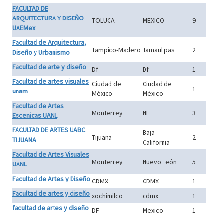
FACULTAD DE
ARQUITECTURA Y DISEÑO
TOLUCA
MEXICO
9
UAEMex
Facultad de Arquitectura,
Tampico-Madero
Tamaulipas
2
Diseño y Urbanismo
Facultad de arte y diseño
Df
Df
1
Facultad de artes visuales
Ciudad de
Ciudad de
1
unam
México
México
Facultad de Artes
Monterrey
NL
3
Escenicas UANL
FACULTAD DE ARTES UABC
Baja
Tijuana
2
TIJUANA
California
Facultad de Artes Visuales
Monterrey
Nuevo León
5
UANL
Facultad de Artes y Diseño
CDMX
CDMX
1
Facultad de artes y diseño
xochimilco
cdmx
1
facultad de artes y diseño
DF
Mexico
1