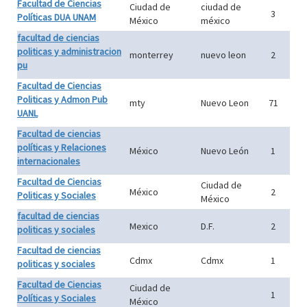
Facultad de Ciencias
Ciudad de
ciudad de
3
Políticas DUA UNAM
México
méxico
facultad de ciencias
politicas y administracion
monterrey
nuevo leon
2
pu
Facultad de Ciencias
Politicas y Admon Pub
mty
Nuevo Leon
71
UANL
Facultad de ciencias
políticas y Relaciones
México
Nuevo León
1
internacionales
Facultad de Ciencias
Ciudad de
México
2
Politicas y Sociales
México
facultad de ciencias
Mexico
D.F.
2
politicas y sociales
Facultad de ciencias
Cdmx
Cdmx
1
politicas y sociales
Facultad de Ciencias
Ciudad de
1
Políticas y Sociales
México