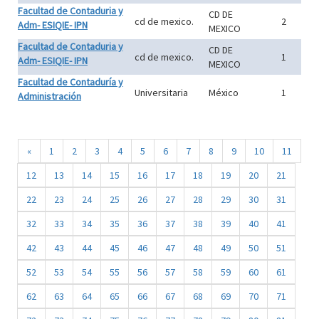
Facultad de Contaduria y
CD DE
cd de mexico.
2
Adm- ESIQIE- IPN
MEXICO
Facultad de Contaduria y
CD DE
cd de mexico.
1
Adm- ESIQIE- IPN
MEXICO
Facultad de Contaduría y
Universitaria
México
1
Administración
«
1
2
3
4
5
6
7
8
9
10
11
12
13
14
15
16
17
18
19
20
21
22
23
24
25
26
27
28
29
30
31
32
33
34
35
36
37
38
39
40
41
42
43
44
45
46
47
48
49
50
51
52
53
54
55
56
57
58
59
60
61
62
63
64
65
66
67
68
69
70
71