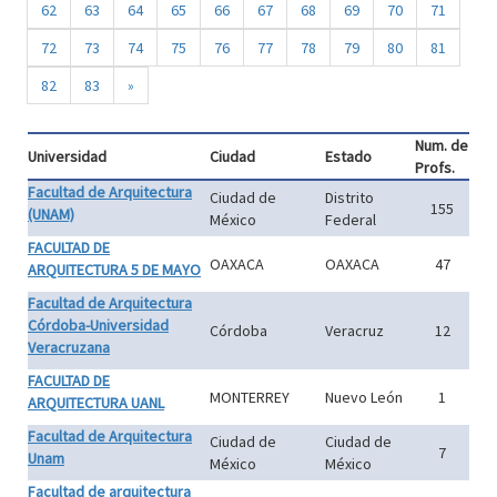
62
63
64
65
66
67
68
69
70
71
72
73
74
75
76
77
78
79
80
81
82
83
»
Num. de
Universidad
Ciudad
Estado
Profs.
Facultad de Arquitectura
Ciudad de
Distrito
155
(UNAM)
México
Federal
FACULTAD DE
OAXACA
OAXACA
47
ARQUITECTURA 5 DE MAYO
Facultad de Arquitectura
Córdoba-Universidad
Córdoba
Veracruz
12
Veracruzana
FACULTAD DE
MONTERREY
Nuevo León
1
ARQUITECTURA UANL
Facultad de Arquitectura
Ciudad de
Ciudad de
7
Unam
México
México
Facultad de arquitectura