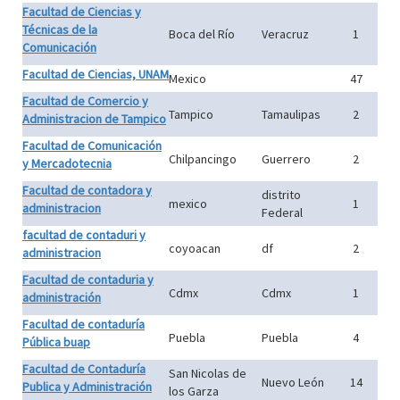
Facultad de Ciencias y
Técnicas de la
Boca del Río
Veracruz
1
Comunicación
Facultad de Ciencias, UNAM
Mexico
47
Facultad de Comercio y
Tampico
Tamaulipas
2
Administracion de Tampico
Facultad de Comunicación
Chilpancingo
Guerrero
2
y Mercadotecnia
Facultad de contadora y
distrito
mexico
1
administracion
Federal
facultad de contaduri y
coyoacan
df
2
administracion
Facultad de contaduria y
Cdmx
Cdmx
1
administración
Facultad de contaduría
Puebla
Puebla
4
Pública buap
Facultad de Contaduría
San Nicolas de
Nuevo León
14
Publica y Administración
los Garza