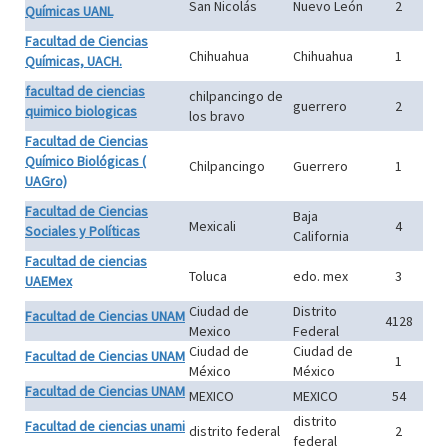
San Nicolás
Nuevo León
2
Químicas UANL
Facultad de Ciencias
Chihuahua
Chihuahua
1
Químicas, UACH.
facultad de ciencias
chilpancingo de
guerrero
2
quimico biologicas
los bravo
Facultad de Ciencias
Químico Biológicas (
Chilpancingo
Guerrero
1
UAGro)
Facultad de Ciencias
Baja
Mexicali
4
Sociales y Políticas
California
Facultad de ciencias
Toluca
edo. mex
3
UAEMex
Ciudad de
Distrito
Facultad de Ciencias UNAM
4128
Mexico
Federal
Ciudad de
Ciudad de
Facultad de Ciencias UNAM
1
México
México
Facultad de Ciencias UNAM
MEXICO
MEXICO
54
distrito
Facultad de ciencias unami
distrito federal
2
federal