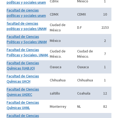
Cdmx
México
1
políticas y sociales unam
Facultad de ciencias
CDMX
CDMX
10
políticas y sociales unam
facultad de ciencias
Ciudad de
D.F
2153
politicas y sociales UNAM
México
Facultad de Ciencias
México
2
Politicas y Sociales UNAM
Facultad de Ciencias
Ciudad de
Ciudad de
7
Políticas y Sociales, UNAM.
México.
México.
Facultad de Ciencias
Oaxaca
Oaxaca
1
Químicas (UABJO)
Facultad de Ciencias
Chihuahua
Chihuahua
1
Químicas UACH
Facultad de CIencias
saltillo
Coahuila
12
Quimicas UADEC
Facultad de Ciencias
Monterrey
NL
82
Químicas UANL
Facultad de Ciencias