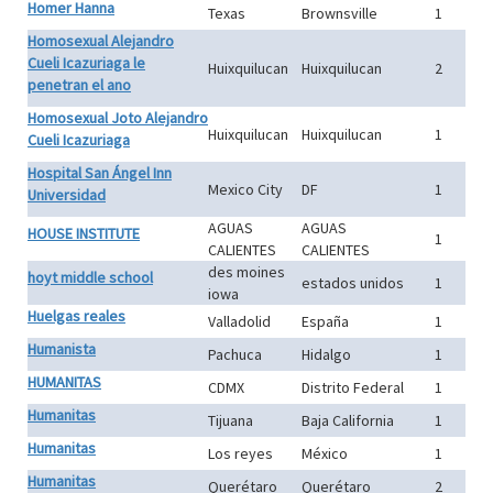
Homer Hanna
Texas
Brownsville
1
Homosexual Alejandro
Cueli Icazuriaga le
Huixquilucan
Huixquilucan
2
penetran el ano
Homosexual Joto Alejandro
Huixquilucan
Huixquilucan
1
Cueli Icazuriaga
Hospital San Ángel Inn
Mexico City
DF
1
Universidad
AGUAS
AGUAS
HOUSE INSTITUTE
1
CALIENTES
CALIENTES
des moines
hoyt middle school
estados unidos
1
iowa
Huelgas reales
Valladolid
España
1
Humanista
Pachuca
Hidalgo
1
HUMANITAS
CDMX
Distrito Federal
1
Humanitas
Tijuana
Baja California
1
Humanitas
Los reyes
México
1
Humanitas
Querétaro
Querétaro
2