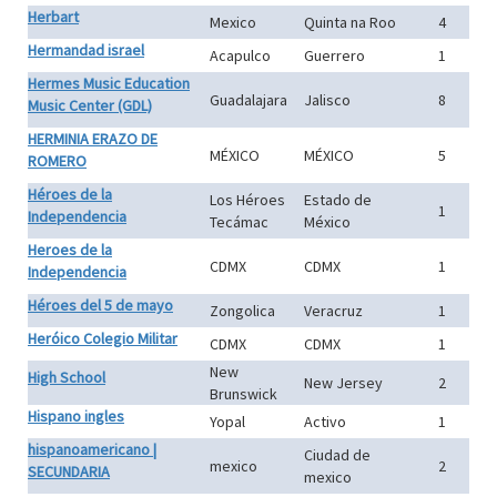
Herbart
Mexico
Quinta na Roo
4
Hermandad israel
Acapulco
Guerrero
1
Hermes Music Education
Guadalajara
Jalisco
8
Music Center (GDL)
HERMINIA ERAZO DE
MÉXICO
MÉXICO
5
ROMERO
Héroes de la
Los Héroes
Estado de
1
Independencia
Tecámac
México
Heroes de la
CDMX
CDMX
1
Independencia
Héroes del 5 de mayo
Zongolica
Veracruz
1
Heróico Colegio Militar
CDMX
CDMX
1
New
High School
New Jersey
2
Brunswick
Hispano ingles
Yopal
Activo
1
hispanoamericano |
Ciudad de
mexico
2
SECUNDARIA
mexico