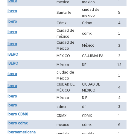
ibero
mexico
mexico
1
ciudad de
ibero
Santa fe
5
mexico
Ibero
Cdmx
Cdmx
4
Ciudad de
Ibero
cdmx
1
méxico
Ciudad de
Ibero
México
3
México
IBERO
MEXICO
CAUJIMALPA
2
IBERO
México
DF
18
ciudad de
ibero
1
México
CIUDAD DE
CIUDAD DE
Ibero
4
MÉXICO
MÉXICO
Ibero
México
D.F
4
ibero
cdmx
df
3
Ibero CDMX
CDMX
CDMX
1
ibero cdmx
mexico
cdmx
6
iberoamericana
puebla
puebla
1