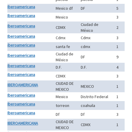
Iberoamericana
Mexico df
DF
5
Iberoamericana
Mexico
3
Ciudad de
Iberoamericana
CDMX
2
México
Iberoamericana
Cdmx
Cdmx
3
iberoamericana
santa fe
cdmx
1
Ciudad de
Iberoamericana
DF
9
México
Iberoamericana
D.F.
D.F.
4
iberoamericana
CDMX
3
CIUDAD DE
IBEROAMERICANA
MEXICO
1
MEXICO
Iberoamericana
Mexico
Distrito Federal
1
Iberoamericana
torreon
coahuila
1
Iberoamericana
Df
Df
3
CIUDAD DE
IBEROAMERICANA
CDMX
1
MEXICO