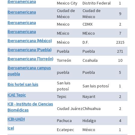
iberoamericana
Mexico City
Distrito Federal
1
Ciudad de
Ciudad de
Iberoamericana
9
México
México
Iberoamericana
Mexico
CDMX
2
Iberoamericana
MExico
MExico
7
Iberoamericana (México)
México
D.F.
2315
Iberoamericana (Puebla)
Puebla
Puebla
271
Iberoamericana (Torreón)
Torreón
Coahuila
10
iberoamericana campus
puebla
Puebla
5
puebla
San luis
Ibis hotel san luis
San luis potosí
1
potosí
ICAE Tepic
Tepic
Nayarit
2
ICB - Instituto de Ciencias
Ciudad Juárez
Chihuahua
2
Biomédicas
ICBI-UAEH
Pachuca
Hidalgo
4
Icel
Ecatepec
México
1