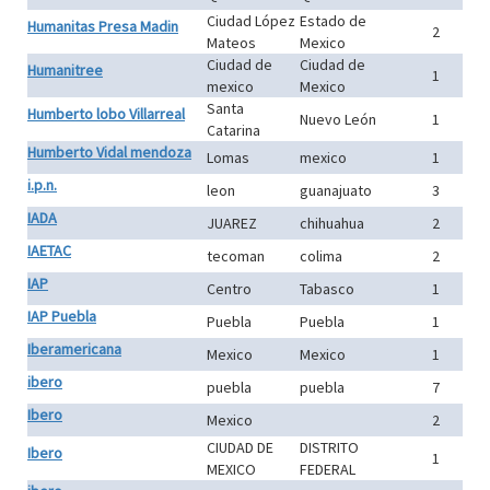
Ciudad López
Estado de
Humanitas Presa Madin
2
Mateos
Mexico
Ciudad de
Ciudad de
Humanitree
1
mexico
Mexico
Santa
Humberto lobo Villarreal
Nuevo León
1
Catarina
Humberto Vidal mendoza
Lomas
mexico
1
i.p.n.
leon
guanajuato
3
IADA
JUAREZ
chihuahua
2
IAETAC
tecoman
colima
2
IAP
Centro
Tabasco
1
IAP Puebla
Puebla
Puebla
1
Iberamericana
Mexico
Mexico
1
ibero
puebla
puebla
7
Ibero
Mexico
2
CIUDAD DE
DISTRITO
Ibero
1
MEXICO
FEDERAL