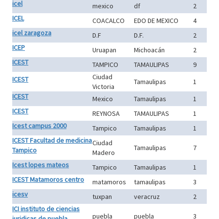
icel
mexico
df
2
ICEL
COACALCO
EDO DE MEXICO
4
icel zaragoza
D.F
D.F.
2
ICEP
Uruapan
Michoacán
2
ICEST
TAMPICO
TAMAULIPAS
9
Ciudad
ICEST
Tamaulipas
1
Victoria
ICEST
Mexico
Tamaulipas
1
ICEST
REYNOSA
TAMAULIPAS
1
Icest campus 2000
Tampico
Tamaulipas
1
ICEST Facultad de medicina
Ciudad
Tamaulipas
7
Tampico
Madero
Icest lopes mateos
Tampico
Tamaulipas
1
ICEST Matamoros centro
matamoros
tamaulipas
3
icesv
tuxpan
veracruz
2
ICI instituto de ciencias
puebla
puebla
3
juridicas de puebla