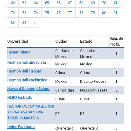
62
63
64
65
66
67
68
69
70
71
72
73
74
75
76
77
78
79
80
81
82
83
»
Num. de
Universidad
Ciudad
Estado
Profs.
Ciudad de
Ciudad de
Hamer Sharp
1
México
México
Harmon hall Lindavista
Mexico
Mexico
3
Harmon Hall Tlahuac
Cdmx
Cdmx
1
Harmon Hall Xochimilco
Mexico
Distrito Federal
1
Harvard Kennedy School
Cambridge
Massachussets
2
HEBO Instituto
CDMX
CDMX
1
HECTOR OSCOY CALDERON
Y FRA-CASADA SILVIA
DF
DF
1
TRUJILLO MALPICA
Helen Parkhurst
Queretaro
Queretaro
3