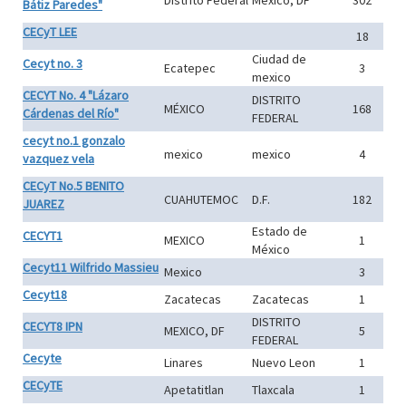
Distrito Federal
México, DF
302
Bátiz Paredes"
CECyT LEE
18
Ciudad de
Cecyt no. 3
Ecatepec
3
mexico
CECYT No. 4 "Lázaro
DISTRITO
MÉXICO
168
Cárdenas del Río"
FEDERAL
cecyt no.1 gonzalo
mexico
mexico
4
vazquez vela
CECyT No.5 BENITO
CUAHUTEMOC
D.F.
182
JUAREZ
Estado de
CECYT1
MEXICO
1
México
Cecyt11 Wilfrido Massieu
Mexico
3
Cecyt18
Zacatecas
Zacatecas
1
DISTRITO
CECYT8 IPN
MEXICO, DF
5
FEDERAL
Cecyte
Linares
Nuevo Leon
1
CECyTE
Apetatitlan
Tlaxcala
1