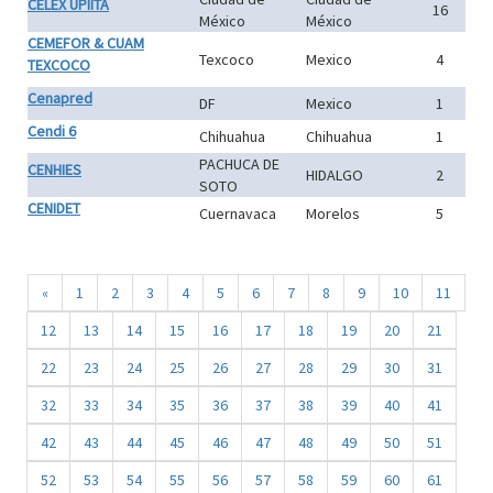
CELEX UPIITA
16
México
México
CEMEFOR & CUAM
Texcoco
Mexico
4
TEXCOCO
Cenapred
DF
Mexico
1
Cendi 6
Chihuahua
Chihuahua
1
PACHUCA DE
CENHIES
HIDALGO
2
SOTO
CENIDET
Cuernavaca
Morelos
5
«
1
2
3
4
5
6
7
8
9
10
11
12
13
14
15
16
17
18
19
20
21
22
23
24
25
26
27
28
29
30
31
32
33
34
35
36
37
38
39
40
41
42
43
44
45
46
47
48
49
50
51
52
53
54
55
56
57
58
59
60
61