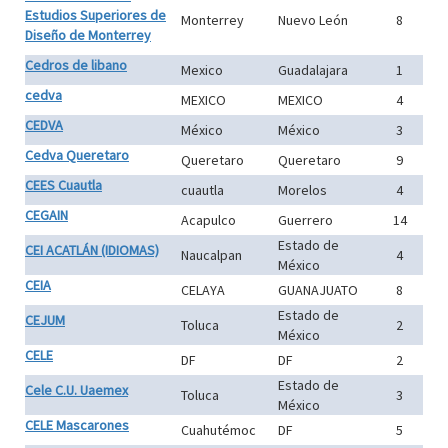
Estudios Superiores de
Monterrey
Nuevo León
8
Diseño de Monterrey
Cedros de libano
Mexico
Guadalajara
1
cedva
MEXICO
MEXICO
4
CEDVA
México
México
3
Cedva Queretaro
Queretaro
Queretaro
9
CEES Cuautla
cuautla
Morelos
4
CEGAIN
Acapulco
Guerrero
14
Estado de
CEI ACATLÁN (IDIOMAS)
Naucalpan
4
México
CEIA
CELAYA
GUANAJUATO
8
Estado de
CEJUM
Toluca
2
México
CELE
DF
DF
2
Estado de
Cele C.U. Uaemex
Toluca
3
México
CELE Mascarones
Cuahutémoc
DF
5