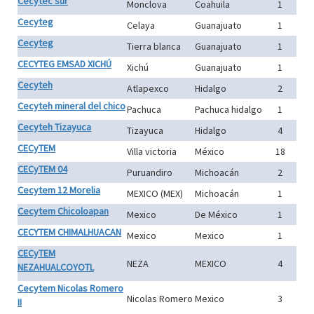
Cecytec sur
Monclova
Coahuila
1
Cecyteg
Celaya
Guanajuato
1
Cecyteg
Tierra blanca
Guanajuato
1
CECYTEG EMSAD XICHÚ
Xichú
Guanajuato
1
Cecyteh
Atlapexco
Hidalgo
2
Cecyteh mineral del chico
Pachuca
Pachuca hidalgo
1
Cecyteh Tizayuca
Tizayuca
Hidalgo
4
CECyTEM
Villa victoria
México
18
CECyTEM 04
Puruandiro
Michoacán
2
Cecytem 12 Morelia
MEXICO (MEX)
Michoacán
1
Cecytem Chicoloapan
Mexico
De México
1
CECYTEM CHIMALHUACAN
Mexico
Mexico
1
CECyTEM
NEZA
MEXICO
4
NEZAHUALCOYOTL
Cecytem Nicolas Romero
Nicolas Romero
Mexico
3
II