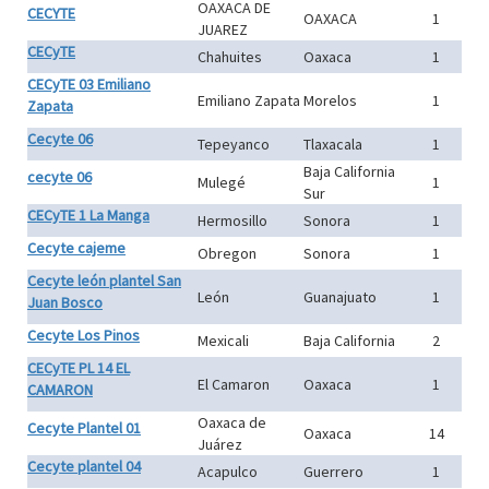
OAXACA DE
CECYTE
OAXACA
1
JUAREZ
CECyTE
Chahuites
Oaxaca
1
CECyTE 03 Emiliano
Emiliano Zapata
Morelos
1
Zapata
Cecyte 06
Tepeyanco
Tlaxacala
1
Baja California
cecyte 06
Mulegé
1
Sur
CECyTE 1 La Manga
Hermosillo
Sonora
1
Cecyte cajeme
Obregon
Sonora
1
Cecyte león plantel San
León
Guanajuato
1
Juan Bosco
Cecyte Los Pinos
Mexicali
Baja California
2
CECyTE PL 14 EL
El Camaron
Oaxaca
1
CAMARON
Oaxaca de
Cecyte Plantel 01
Oaxaca
14
Juárez
Cecyte plantel 04
Acapulco
Guerrero
1