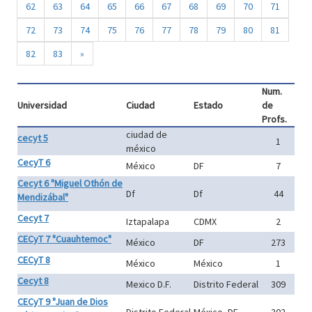
62
63
64
65
66
67
68
69
70
71
72
73
74
75
76
77
78
79
80
81
82
83
»
Num.
Universidad
Ciudad
Estado
de
Profs.
ciudad de
cecyt 5
1
méxico
CecyT 6
México
DF
7
Cecyt 6 "Miguel Othón de
Df
Df
44
Mendizábal"
Cecyt 7
Iztapalapa
CDMX
2
CECyT 7 "Cuauhtemoc"
México
DF
273
CECyT 8
México
México
1
Cecyt 8
Mexico D.F.
Distrito Federal
309
CECyT 9 "Juan de Dios