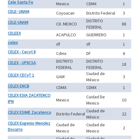
Cele Santa Fe
Mexico
CDMX
1
CELE- UNAM
Coyoacan
Distrito Federal
3
DISTRITO
CELE-UNAM
CD. MEXICO
88
FEDERAL
CELEEX
ACAPULCO
GUERRERO
1
celex
df
df
1
CELEX - Cecyt 8
Cdmx
DF
6
DISTRITO
DISTRITO
CELEX - UPIICSA
18
FEDERAL
FEDERAL
Ciudad de
CELEX CECyT 1
GAM
3
México
CELEX ENCB
CDMX
CDMX
1
CELEX ESIA ZACATENCO
Cuidad De
Mexico
10
IPN
Mexico
Ciudad de
CELEX ESIME Zacatenco
Distrito Federal
22
México
CELEX Eugenio Mendez
Ciudad de
Ciudad de
2
Docurro
Mexico
Mexico
Ciudad de
Ciudad de