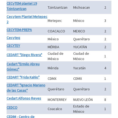
CECyTEM plantel 19
Tzintzuntzan
Michoacan
2
Tzintzuntzan
Cecytem Plantel Metepec
Metepec
México
3
2
CECYTEM-PREPA
COACALCO
MEXICO
2
Cecyteq
México
Querétaro
2
CECYTEY
MÉRIDA
YUCATÁN
2
Ciudad de
Ciudad de
CEDART "Diego Rivera"
1
México
México
Cedart "Ermilo Abreu
Mérida
Yucatán
4
Gómez"
CEDART "Frida Kahlo"
CDMX
CDMX
1
CEDART "Ignacio Mariano
Querétaro
Querétaro
2
de las Casas"
Cedart Alfonso Reyes
MONTERREY
NUEVO LEÓN
8
Estado de
CEDCO
Coacalco
1
México
CEDIM - Centro de