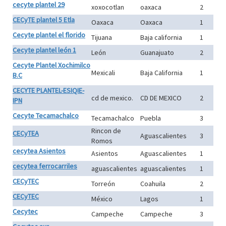
cecyte plantel 29
xoxocotlan
oaxaca
2
CECyTE plantel 5 Etla
Oaxaca
Oaxaca
1
Cecyte plantel el florido
Tijuana
Baja california
1
Cecyte plantel león 1
León
Guanajuato
2
Cecyte Plantel Xochimilco
Mexicali
Baja California
1
B.C
CECYTE PLANTEL-ESIQIE-
cd de mexico.
CD DE MEXICO
2
IPN
Cecyte Tecamachalco
Tecamachalco
Puebla
3
Rincon de
CECyTEA
Aguascalientes
3
Romos
cecytea Asientos
Asientos
Aguascalientes
1
cecytea ferrocarriles
aguascalientes
aguascalientes
1
CECyTEC
Torreón
Coahuila
2
CECyTEC
México
Lagos
1
Cecytec
Campeche
Campeche
3