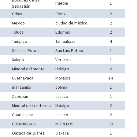
Bosques de San
Puebla
1
Sebastián
Cdmx
Cdmx
2
Mexico
ciudad de mèxico
2
Toluca
Edomex
2
Tampico
Tamaulipas
4
San Luis Potosi
San Luis Potosi
1
Xalapa
Veracruz
1
Mineral del monte
Hidalgo
6
Cuernavaca
Morelos
14
manzanillo
colima
1
Zapopan
Jalisco
1
Mineral de la reforma
Hidalgo
2
Guadalajara
Jalisco
2
CUERNAVACA
MORELOS
38
Oaxaca de Juárez
Oaxaca
1