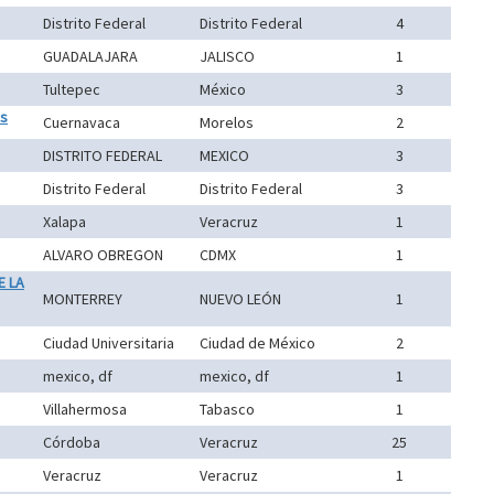
Distrito Federal
Distrito Federal
4
GUADALAJARA
JALISCO
1
Tultepec
México
3
as
Cuernavaca
Morelos
2
DISTRITO FEDERAL
MEXICO
3
Distrito Federal
Distrito Federal
3
Xalapa
Veracruz
1
ALVARO OBREGON
CDMX
1
E LA
MONTERREY
NUEVO LEÓN
1
Ciudad Universitaria
Ciudad de México
2
mexico, df
mexico, df
1
Villahermosa
Tabasco
1
Córdoba
Veracruz
25
Veracruz
Veracruz
1