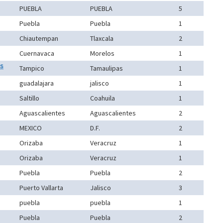
PUEBLA
PUEBLA
5
Puebla
Puebla
1
Chiautempan
Tlaxcala
2
Cuernavaca
Morelos
1
as
Tampico
Tamaulipas
1
guadalajara
jalisco
1
Saltillo
Coahuila
1
Aguascalientes
Aguascalientes
2
MEXICO
D.F.
2
Orizaba
Veracruz
1
Orizaba
Veracruz
1
Puebla
Puebla
2
Puerto Vallarta
Jalisco
3
puebla
puebla
1
Puebla
Puebla
2