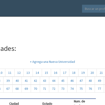
dades:
+ Agrega una Nueva Universidad
10
11
12
13
14
15
16
17
18
19
20
21
8
39
40
41
42
43
44
45
46
47
48
49
6
67
68
69
70
71
72
73
74
75
76
77
Num. de
Ciudad
Estado