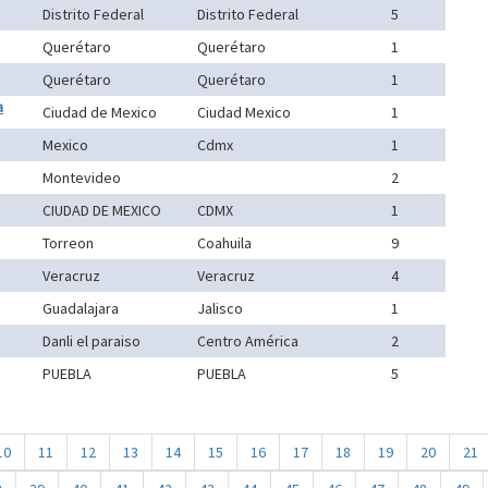
Distrito Federal
Distrito Federal
5
Querétaro
Querétaro
1
Querétaro
Querétaro
1
a
Ciudad de Mexico
Ciudad Mexico
1
Mexico
Cdmx
1
Montevideo
2
CIUDAD DE MEXICO
CDMX
1
Torreon
Coahuila
9
Veracruz
Veracruz
4
Guadalajara
Jalisco
1
Danli el paraiso
Centro América
2
PUEBLA
PUEBLA
5
10
11
12
13
14
15
16
17
18
19
20
21