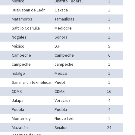
México
Distrito Federal
1
Huajuapan de León
Oaxaca
1
Matamoros
Tamaulipas
1
Saltillo Coahuila
Mediocre
7
Nogales
Sonora
1
México
D.F.
5
Campeche
Campeche
6
campeche
campeche
1
hidalgo
Mexico
1
San martin texmelucan
Puebl
1
CDMX
CDMX
16
Jalapa
Veracruz
4
Puebla
Puebla
4
Monterrey
Nuevo León
1
Mazatlán
Sinaloa
24