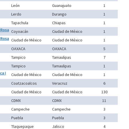
León
Guanajuato
1
Lerdo
Durango
1
Tapachula
Chiapas
1
o Rosa
Coyoacán
Ciudad de México
1
o Rosa
Ciudad de México
Ciudad de México
1
OAXACA
OAXACA
5
Tampico
Tamaulipas
7
Tampico
Tamaulipas
1
ca I
Ciudad de México
Ciudad de México
1
Coatzacoalcos
Veracruz
6
Ciudad de México
Ciudad de México
130
CDMX
CDMX
11
Campeche
Campeche
3
Puebla
Puebla
3
Tlaquepaque
Jalisco
4