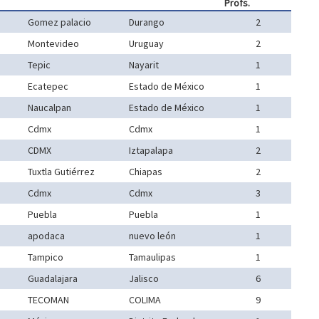
Profs.
Gomez palacio
Durango
2
Montevideo
Uruguay
2
Tepic
Nayarit
1
Ecatepec
Estado de México
1
Naucalpan
Estado de México
1
Cdmx
Cdmx
1
CDMX
Iztapalapa
2
Tuxtla Gutiérrez
Chiapas
2
Cdmx
Cdmx
3
Puebla
Puebla
1
apodaca
nuevo león
1
Tampico
Tamaulipas
1
Guadalajara
Jalisco
6
TECOMAN
COLIMA
9