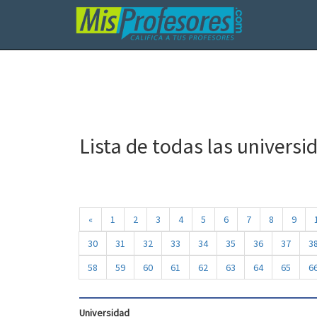
Lista de todas las universi
«
1
2
3
4
5
6
7
8
9
30
31
32
33
34
35
36
37
3
58
59
60
61
62
63
64
65
6
Universidad