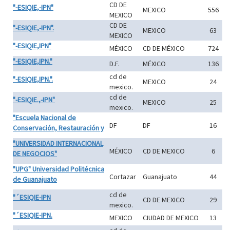
CD DE
"-ESIQIE,-IPN"
MEXICO
556
MEXICO
CD DE
"-ESIQIE,-IPN".
MEXICO
63
MEXICO
"-ESIQIE,IPN"
MÉXICO
CD DE MÉXICO
724
"-ESIQIE,IPN."
D.F.
MÉXICO
136
cd de
"-ESIQIE,IPN.".
MEXICO
24
mexico.
cd de
"-ESIQIE.,-IPN"
MEXICO
25
mexico.
"Escuela Nacional de
DF
DF
16
Conservación, Restauración y
"UNIVERSIDAD INTERNACIONAL
MÉXICO
CD DE MEXICO
6
DE NEGOCIOS"
"UPG" Universidad Politécnica
Cortazar
Guanajuato
44
de Guanajuato
cd de
"´ESIQIE-IPN
CD DE MEXICO
29
mexico.
"´ESIQIE-IPN.
MEXICO
CIUDAD DE MEXICO
13