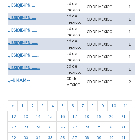
cd de
,, ESIQIE-IPN.....
CD DE MEXICO
1
mexico.
cd de
,, ESIQIE-IPN......
CD DE MEXICO
1
mexico.
cd de
,, ESIQIE-IPN.......
CD DE MEXICO
1
mexico.
cd de
,, ESIQIE-IPN........
CD DE MEXICO
1
mexico.
cd de
,, ESIQIE-IPN.........
CD DE MEXICO
1
mexico.
cd de
,, ESIQIE-IPN..........
CD DE MEXICO
1
mexico.
CD de
,,--U.N.A.M.--
CD DE MEXICO
2
MÉXICO
«
1
2
3
4
5
6
7
8
9
10
11
12
13
14
15
16
17
18
19
20
21
22
23
24
25
26
27
28
29
30
31
32
33
34
35
36
37
38
39
40
41