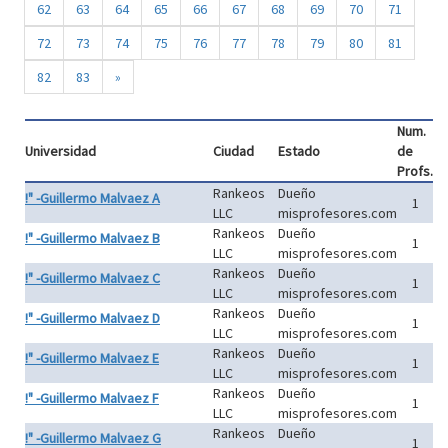
62
63
64
65
66
67
68
69
70
71
72
73
74
75
76
77
78
79
80
81
82
83
»
Num.
Universidad
Ciudad
Estado
de
Profs.
Rankeos
Dueño
!" -Guillermo Malvaez A
1
LLC
misprofesores.com
Rankeos
Dueño
!" -Guillermo Malvaez B
1
LLC
misprofesores.com
Rankeos
Dueño
!" -Guillermo Malvaez C
1
LLC
misprofesores.com
Rankeos
Dueño
!" -Guillermo Malvaez D
1
LLC
misprofesores.com
Rankeos
Dueño
!" -Guillermo Malvaez E
1
LLC
misprofesores.com
Rankeos
Dueño
!" -Guillermo Malvaez F
1
LLC
misprofesores.com
Rankeos
Dueño
!" -Guillermo Malvaez G
1