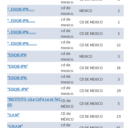
mexico.
cd de
*, ESIQIE-IPN.......
MEXICO
2
mexico.
cd de
*, ESIQIE-IPN........
CD DE MEXICO
2
mexico.
cd de
*, ESIQIE-IPN.........
CD DE MEXICO
3
mexico.
cd de
*, ESIQIE-IPN..........
CD DE MEXICO
22
mexico.
cd de
*ESIQIE-IPN
MEXICO
3
mexico.
cd de
*ESIQIE-IPN*
CD DE MEXICO
28
mexico.
cd de
*ESIQIE-IPN.
CD DE MEXICO
3
mexico.
cd de
*ESIQIE.-IPN*
CD DE MEXICO
29
mexico.
*INSTITUTO -LiLa CoFe LeJe TeC
CD de
CD DE MEXICO
5
0Ti
MÉXICO
CD de
*U.A.M*
CD DE MEXICO
19
MÉXICO
cd de
*U.N.A.M*
CD DE MEXICO
61