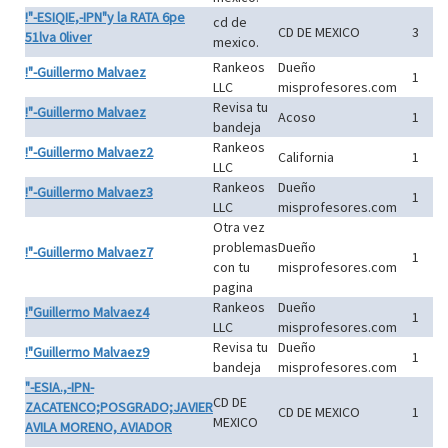
!"-ESIQIE,-IPN"y la RATA 6pe
cd de
CD DE MEXICO
3
51lva 0liver
mexico.
Rankeos
Dueño
!"-Guillermo Malvaez
1
LLC
misprofesores.com
Revisa tu
!"-Guillermo Malvaez
Acoso
1
bandeja
Rankeos
!"-Guillermo Malvaez2
California
1
LLC
Rankeos
Dueño
!"-Guillermo Malvaez3
1
LLC
misprofesores.com
Otra vez
problemas
Dueño
!"-Guillermo Malvaez7
1
con tu
misprofesores.com
pagina
Rankeos
Dueño
!"Guillermo Malvaez4
1
LLC
misprofesores.com
Revisa tu
Dueño
!"Guillermo Malvaez9
1
bandeja
misprofesores.com
"-ESIA.,-IPN-
CD DE
ZACATENCO;POSGRADO;JAVIER
CD DE MEXICO
1
MEXICO
AVILA MORENO, AVIADOR