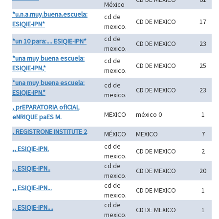
México
*u.n.a.muy.buena.escuela:
cd de
CD DE MEXICO
17
ESIQIE-IPN*
mexico.
cd de
*un 10 para:.... ESIQIE-IPN*
CD DE MEXICO
23
mexico.
*una muy buena escuela:
cd de
CD DE MEXICO
25
ESIQIE-IPN,*
mexico.
*una muy buena escuela:
cd de
CD DE MEXICO
23
ESIQIE-IPN.*
mexico.
, prEPARATORIA ofICIAL
MEXICO
méxico 0
1
eNRIQUE paES M.
, REGISTRONE INSTITUTE 2
MÉXICO
MEXICO
7
cd de
,, ESIQIE-IPN.
CD DE MEXICO
2
mexico.
cd de
,, ESIQIE-IPN..
CD DE MEXICO
20
mexico.
cd de
,, ESIQIE-IPN...
CD DE MEXICO
1
mexico.
cd de
,, ESIQIE-IPN....
CD DE MEXICO
1
mexico.