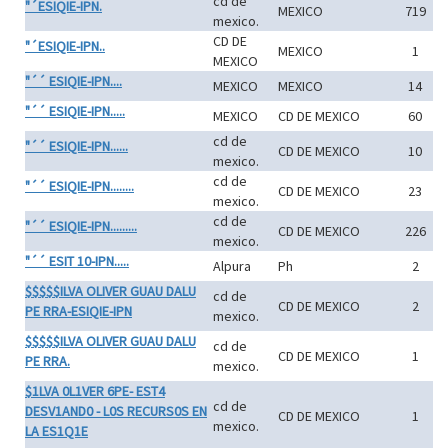
cd de
"´ESIQIE-IPN.
MEXICO
719
mexico.
CD DE
"´ESIQIE-IPN..
MEXICO
1
MEXICO
"´´ ESIQIE-IPN....
MEXICO
MEXICO
14
"´´ ESIQIE-IPN.....
MEXICO
CD DE MEXICO
60
cd de
"´´ ESIQIE-IPN......
CD DE MEXICO
10
mexico.
cd de
"´´ ESIQIE-IPN........
CD DE MEXICO
23
mexico.
cd de
"´´ ESIQIE-IPN.........
CD DE MEXICO
226
mexico.
"´´ ESIT 10-IPN.....
Alpura
Ph
2
$$$$$ILVA OLIVER GUAU DALU
cd de
CD DE MEXICO
2
PE RRA-ESIQIE-IPN
mexico.
$$$$$ILVA OLIVER GUAU DALU
cd de
CD DE MEXICO
1
PE RRA.
mexico.
$1LVA 0L1VER 6PE- EST4
cd de
DESV1AND0 - L0S RECURS0S EN
CD DE MEXICO
1
mexico.
LA ES1Q1E