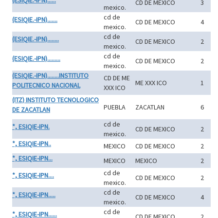
(ESIQIE.-IPN)......
CD DE MEXICO
3
mexico.
cd de
(ESIQIE.-IPN).......
CD DE MEXICO
4
mexico.
cd de
(ESIQIE.-IPN)........
CD DE MEXICO
2
mexico.
cd de
(ESIQIE.-IPN).........
CD DE MEXICO
2
mexico.
(ESIQIE.-IPN)........INSTITUTO
CD DE ME
ME XXX ICO
1
POLITECNICO NACIONAL
XXX ICO
(ITZ) INSTITUTO TECNOLOGICO
PUEBLA
ZACATLAN
6
DE ZACATLAN
cd de
*, ESIQIE-IPN.
CD DE MEXICO
2
mexico.
*, ESIQIE-IPN..
MEXICO
CD DE MEXICO
2
*, ESIQIE-IPN...
MEXICO
MEXICO
2
cd de
*, ESIQIE-IPN....
CD DE MEXICO
2
mexico.
cd de
*, ESIQIE-IPN.....
CD DE MEXICO
4
mexico.
cd de
*, ESIQIE-IPN......
CD DE MEXICO
2