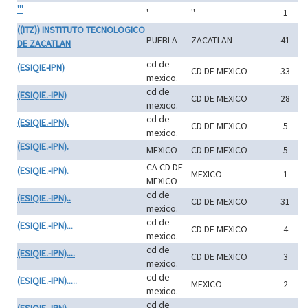
'''
'
''
1
((ITZ)) INSTITUTO TECNOLOGICO
PUEBLA
ZACATLAN
41
DE ZACATLAN
cd de
(ESIQIE-IPN)
CD DE MEXICO
33
mexico.
cd de
(ESIQIE.-IPN)
CD DE MEXICO
28
mexico.
cd de
(ESIQIE.-IPN).
CD DE MEXICO
5
mexico.
(ESIQIE.-IPN).
MEXICO
CD DE MEXICO
5
CA CD DE
(ESIQIE.-IPN).
MEXICO
1
MEXICO
cd de
(ESIQIE.-IPN)..
CD DE MEXICO
31
mexico.
cd de
(ESIQIE.-IPN)...
CD DE MEXICO
4
mexico.
cd de
(ESIQIE.-IPN)....
CD DE MEXICO
3
mexico.
cd de
(ESIQIE.-IPN).....
MEXICO
2
mexico.
cd de